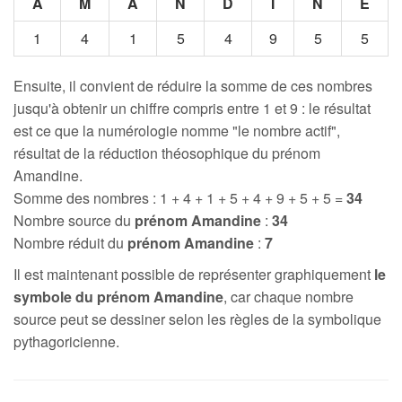
A
M
A
N
D
I
N
E
1
4
1
5
4
9
5
5
Ensuite, il convient de réduire la somme de ces nombres
jusqu'à obtenir un chiffre compris entre 1 et 9 : le résultat
est ce que la numérologie nomme "le nombre actif",
résultat de la réduction théosophique du prénom
Amandine.
Somme des nombres : 1 + 4 + 1 + 5 + 4 + 9 + 5 + 5 =
34
Nombre source du
prénom Amandine
:
34
Nombre réduit du
prénom Amandine
:
7
Il est maintenant possible de représenter graphiquement
le
symbole du prénom Amandine
, car chaque nombre
source peut se dessiner selon les règles de la symbolique
pythagoricienne.