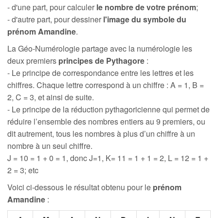
- d'une part, pour calculer
le nombre de votre prénom
;
- d'autre part, pour dessiner
l'image du symbole du
prénom Amandine
.
La Géo-Numérologie partage avec la numérologie les
deux premiers
principes de Pythagore
:
- Le principe de correspondance entre les lettres et les
chiffres. Chaque lettre correspond à un chiffre : A = 1, B =
2, C = 3, et ainsi de suite.
- Le principe de la réduction pythagoricienne qui permet de
réduire l’ensemble des nombres entiers au 9 premiers, ou
dit autrement, tous les nombres à plus d’un chiffre à un
nombre à un seul chiffre.
J = 10 = 1 + 0 = 1, donc J=1, K= 11 = 1 + 1 = 2, L = 12 = 1 +
2 = 3; etc
Voici ci-dessous le résultat obtenu pour le
prénom
Amandine
: