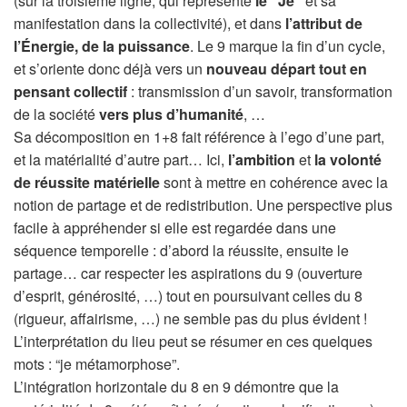
(sur la troisième ligne, qui représente
le “Je”
et sa
manifestation dans la collectivité), et dans
l’attribut de
l’Énergie, de la puissance
. Le 9 marque la fin d’un cycle,
et s’oriente donc déjà vers un
nouveau départ tout en
pensant collectif
: transmission d’un savoir, transformation
de la société
vers plus d’humanité
, …
Sa décomposition en 1+8 fait référence à l’ego d’une part,
et la matérialité d’autre part… Ici,
l’ambition
et
la volonté
de réussite matérielle
sont à mettre en cohérence avec la
notion de partage et de redistribution. Une perspective plus
facile à appréhender si elle est regardée dans une
séquence temporelle : d’abord la réussite, ensuite le
partage… car respecter les aspirations du 9 (ouverture
d’esprit, générosité, …) tout en poursuivant celles du 8
(rigueur, affairisme, …) ne semble pas du plus évident !
L’interprétation du lieu peut se résumer en ces quelques
mots : “je métamorphose”.
L’intégration horizontale du 8 en 9 démontre que la