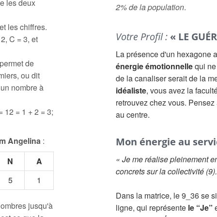
e les deux
2% de la population
.
t les chiffres.
Votre Profil :
« LE GUÉR
2, C = 3, et
La présence d'un hexagone au
 permet de
énergie émotionnelle
qui ne
iers, ou dit
de la canaliser serait de la m
à un nombre à
idéaliste
, vous avez la facult
retrouvez chez vous. Pensez 
= 12 = 1 + 2 = 3;
au centre.
m Angelina
:
Mon énergie au servic
« Je me réalise pleinement en
N
A
concrets sur la collectivité (9)
5
1
Dans la matrice, le 9_36 se s
 nombres jusqu'à
ligne, qui représente
le “Je”
e