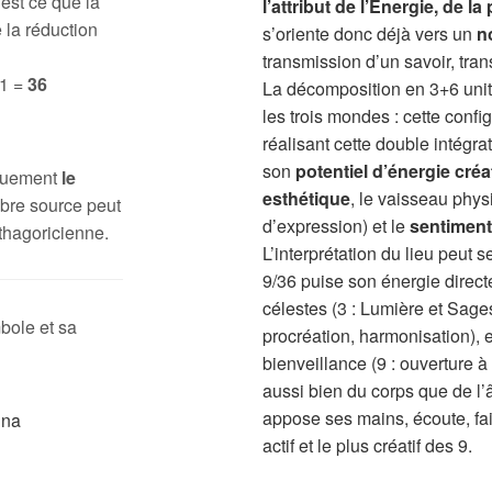
 est ce que la
l’attribut de l’Énergie, de l
 la réduction
s’oriente donc déjà vers un
n
transmission d’un savoir, tra
 1 =
36
La décomposition en 3+6 unit 
les trois mondes : cette conf
réalisant cette double intégrat
son
potentiel d’énergie créat
iquement
le
esthétique
, le vaisseau phy
bre source peut
d’expression) et le
sentiment
thagoricienne.
L’interprétation du lieu peut 
9/36 puise son énergie direc
célestes (3 : Lumière et Sagesse
bole et sa
procréation, harmonisation), e
bienveillance (9 : ouverture à l
aussi bien du corps que de l’â
appose ses mains, écoute, fait
actif et le plus créatif des 9.