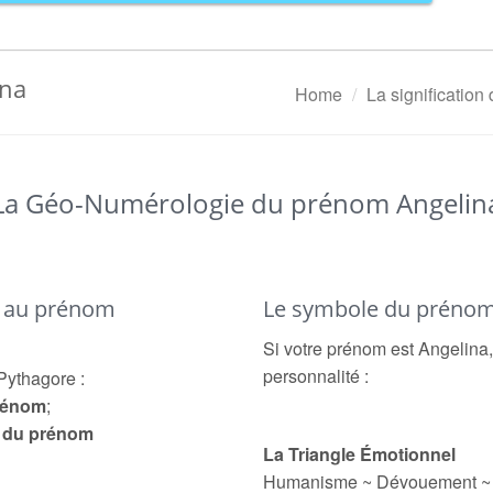
ina
Home
La significatio
La Géo-Numérologie du prénom Angelin
é au prénom
Le symbole du prénom
Si votre prénom est Angelina,
personnalité :
Pythagore :
prénom
;
e du prénom
La Triangle Émotionnel
Humanisme ~ Dévouement ~ S