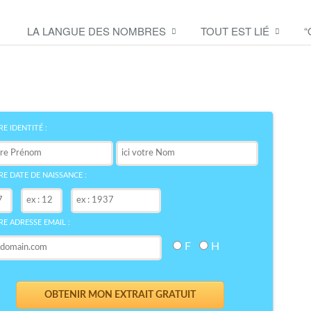
LA LANGUE DES NOMBRES
TOUT EST LIÉ
“
Découvrez le symbole de
votre NOM
bre
E IDENTITÉ :
E DATE DE NAISSANCE :
E ADRESSE EMAIL :
F
H