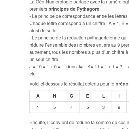
La Géo-Numérologie partage avec la numérologi
premiers
principes de Pythagore
:
- Le principe de correspondance entre les lettres e
Chaque lettre correspond à un chiffre : A = 1, B = 
ainsi de suite.
- Le principe de la réduction pythagoricienne qui
réduire l’ensemble des nombres entiers au 9 prem
autrement, tous les nombres à plus d’un chiffre 
un seul chiffre.
J = 10 = 1 + 0 = 1, donc J=1, K= 11 = 1 + 1 = 2, L 
etc
Voici ci-dessous le résultat obtenu pour le
préno
A
N
G
E
L
I
1
5
7
5
3
9
Ensuite, il convient de réduire la somme de ces