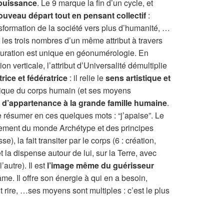
a puissance
. Le 9 marque la fin d’un cycle, et
ouveau départ tout en pensant collectif
:
nsformation de la société vers plus d’humanité, …
les trois nombres d’un même attribut à travers
iguration est unique en géonumérologie. En
ion verticale, l’attribut d’Universalité démultiplie
rice et fédératrice
: il relie le
sens artistique et
sique du corps humain (et ses moyens
 d’appartenance à la grande famille humaine
.
se résumer en ces quelques mots : “j’apaise”. Le
tement du monde Archétype et des principes
), la fait transiter par le corps (6 : création,
t la dispense autour de lui, sur la Terre, avec
’autre). Il est
l’image même du guérisseur
me. Il offre son énergie à qui en a besoin,
 rire, …ses moyens sont multiples : c’est le plus