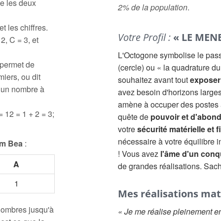
e les deux
2% de la population
.
t les chiffres.
Votre Profil :
« LE MEN
2, C = 3, et
L'Octogone symbolise le passa
 permet de
(cercle) ou « la quadrature du
iers, ou dit
souhaitez avant tout
exposer 
à un nombre à
avez besoin d'horizons large
amène à occuper des postes à
= 12 = 1 + 2 = 3;
quête de
pouvoir et d'abon
votre
sécurité matérielle et 
nécessaire à votre équilibre in
om Bea
:
! Vous avez
l'âme d'un conq
A
de grandes réalisations. Sach
1
Mes réalisations mat
 nombres jusqu'à
« Je me réalise pleinement e