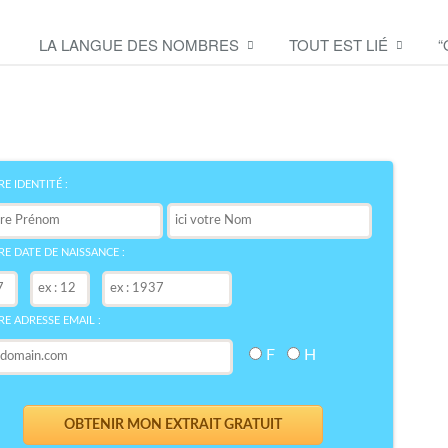
LA LANGUE DES NOMBRES
TOUT EST LIÉ
“
Découvrez le symbole de
votre NOM
bre
E IDENTITÉ :
E DATE DE NAISSANCE :
E ADRESSE EMAIL :
F
H