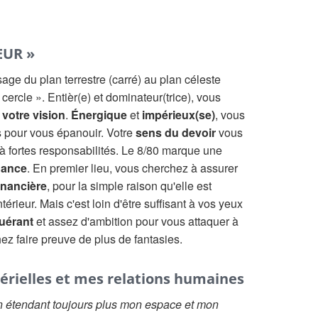
EUR »
ge du plan terrestre (carré) au plan céleste
 cercle ». Entièr(e) et dominateur(trice), vous
votre vision
.
Énergique
et
impérieux(se)
, vous
s pour vous épanouir. Votre
sens du devoir
vous
 fortes responsabilités. Le 8/80 marque une
dance
. En premier lieu, vous cherchez à assurer
financière
, pour la simple raison qu'elle est
térieur. Mais c'est loin d'être suffisant à vos yeux
uérant
et assez d'ambition pour vous attaquer à
ez faire preuve de plus de fantasies.
érielles et mes relations humaines
n étendant toujours plus mon espace et mon