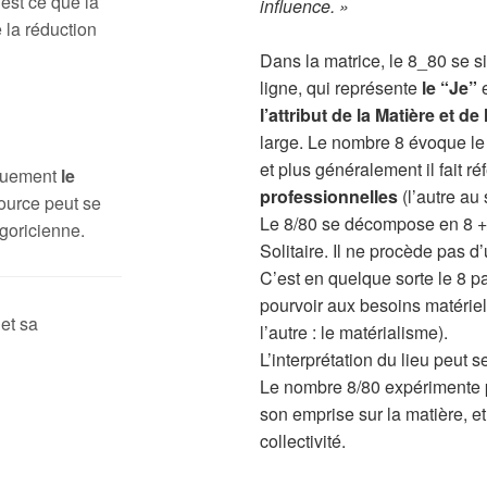
 est ce que la
influence. »
 la réduction
Dans la matrice, le 8_80 se s
ligne, qui représente
le “Je”
e
l’attribut de la Matière et de
large. Le nombre 8 évoque le 
et plus généralement il fait r
iquement
le
professionnelles
(l’autre au 
ource peut se
Le 8/80 se décompose en 8 + 
goricienne.
Solitaire. Il ne procède pas 
C’est en quelque sorte le 8 pa
pourvoir aux besoins matériel
et sa
l’autre : le matérialisme).
L’interprétation du lieu peut
Le nombre 8/80 expérimente pl
son emprise sur la matière, et
collectivité.