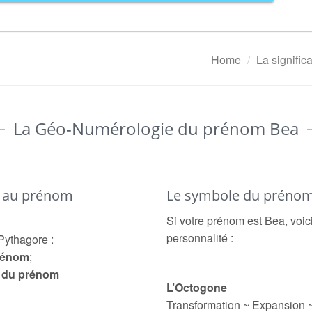
Home
La signific
La Géo-Numérologie du prénom Bea
é au prénom
Le symbole du préno
Si votre prénom est Bea, voic
personnalité :
Pythagore :
prénom
;
e du prénom
L’Octogone
Transformation ~ Expansion 