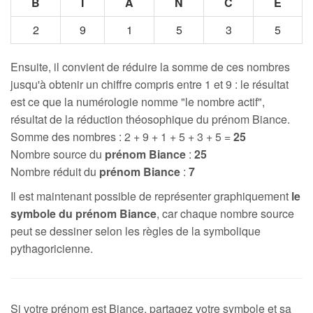
B
I
A
N
C
E
2
9
1
5
3
5
Ensuite, il convient de réduire la somme de ces nombres
jusqu'à obtenir un chiffre compris entre 1 et 9 : le résultat
est ce que la numérologie nomme "le nombre actif",
résultat de la réduction théosophique du prénom Biance.
Somme des nombres : 2 + 9 + 1 + 5 + 3 + 5 =
25
Nombre source du
prénom Biance
:
25
Nombre réduit du
prénom Biance
:
7
Il est maintenant possible de représenter graphiquement
le
symbole du prénom Biance
, car chaque nombre source
peut se dessiner selon les règles de la symbolique
pythagoricienne.
Si votre prénom est Biance, partagez votre symbole et sa