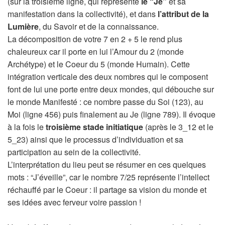
(sur la troisième ligne, qui représente
le “Je”
et sa
manifestation dans la collectivité), et dans
l’attribut de la
Lumière
, du Savoir et de la connaissance.
La décomposition de votre 7 en 2 + 5 le rend plus
chaleureux car il porte en lui l’Amour du 2 (monde
Archétype) et le Coeur du 5 (monde Humain). Cette
intégration verticale des deux nombres qui le composent
font de lui une porte entre deux mondes, qui débouche sur
le monde Manifesté : ce nombre passe du Soi (123), au
Moi (ligne 456) puis finalement au Je (ligne 789). Il évoque
à la fois le
troisième stade initiatique
(après le 3_12 et le
5_23) ainsi que le processus d’individuation et sa
participation au sein de la collectivité.
L’interprétation du lieu peut se résumer en ces quelques
mots : “J’éveille”, car le nombre 7/25 représente l’intellect
réchauffé par le Coeur : il partage sa vision du monde et
ses idées avec ferveur voire passion !