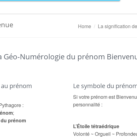
enue
Home
La signification 
a Géo-Numérologie du prénom Bienven
é au prénom
Le symbole du préno
Si votre prénom est Bienvenue
personnalité :
Pythagore :
prénom
;
e du prénom
L’Étoile tétraédrique
Volonté ~ Orgueil ~ Profonde