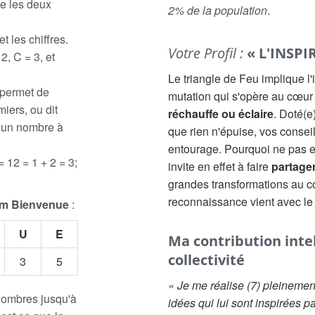
e les deux
2% de la population
.
t les chiffres.
Votre Profil :
« L'INSPI
2, C = 3, et
Le triangle de Feu implique l'
 permet de
mutation qui s'opère au cœur
iers, ou dit
réchauffe ou éclaire
. Doté(e
à un nombre à
que rien n'épuise, vos conseil
entourage. Pourquoi ne pas en
= 12 = 1 + 2 = 3;
invite en effet à faire
partager
grandes transformations au co
reconnaissance vient avec le
m Bienvenue
:
U
E
Ma contribution intell
collectivité
3
5
« Je me réalise (7) pleinemen
 nombres jusqu'à
idées qui lui sont inspirées p