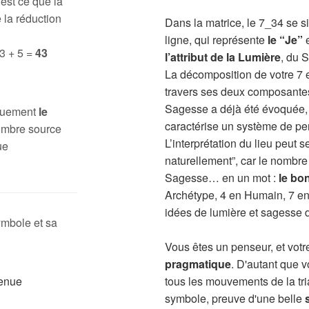
 est ce que la
 la réduction
Dans la matrice, le 7_34 se s
ligne, qui représente
le “Je”
e
 3 + 5 =
43
l’attribut de la Lumière
, du 
La décomposition de votre 7 
travers ses deux composantes,
Sagesse a déjà été évoquée, e
iquement
le
caractérise un système de pe
ombre source
L’interprétation du lieu peut
ue
naturellement”, car le nombre 7
Sagesse… en un mot :
le bo
Archétype, 4 en Humain, 7 en U
idées de lumière et sagesse du
ymbole et sa
Vous êtes un penseur, et votr
pragmatique
. D'autant que v
tous les mouvements de la tria
symbole, preuve d'une belle