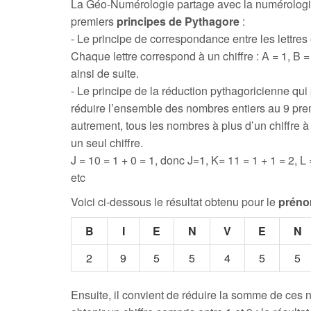
La Géo-Numérologie partage avec la numérologi
premiers
principes de Pythagore
:
- Le principe de correspondance entre les lettres e
Chaque lettre correspond à un chiffre : A = 1, B = 
ainsi de suite.
- Le principe de la réduction pythagoricienne qui
réduire l’ensemble des nombres entiers au 9 prem
autrement, tous les nombres à plus d’un chiffre 
un seul chiffre.
J = 10 = 1 + 0 = 1, donc J=1, K= 11 = 1 + 1 = 2, L 
etc
Voici ci-dessous le résultat obtenu pour le
préno
B
I
E
N
V
E
N
2
9
5
5
4
5
5
Ensuite, il convient de réduire la somme de ces