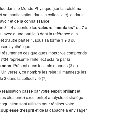
itue dans le Monde Physique (sur la troisième
t sa manifestation dans la collectivité), et dans
Savoir et de la connaissance.
en 3 + 4 accentue les
valeurs “mentales”
du 7 à
 avec d’une part le 3 dont la référence à la
t d’autre part le 4, sous sa forme 1 + 3 qui
nsée synthétique.
 se résumer en ces quelques mots : “Je comprends
/34 représente l’intellect éclairé par la
n sens
. Présent dans les trois mondes (3 en
niversel), ce nombre les relie : il manifeste les
 3 dans la collectivité (7).
e réalisation passe par votre
esprit brillant et
ous êtes un(e) excellent(e) analyste et stratège -
ngulation sont utilisés pour réaliser votre
souplesse d'esprit
et de la capacité à envisager