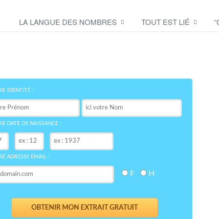
LA LANGUE DES NOMBRES
TOUT EST LIÉ
“
Découvrez le symbole de
votre NOM
bre
E IDENTITÉ :
E DATE DE NAISSANCE :
E ADRESSE EMAIL :
F
H