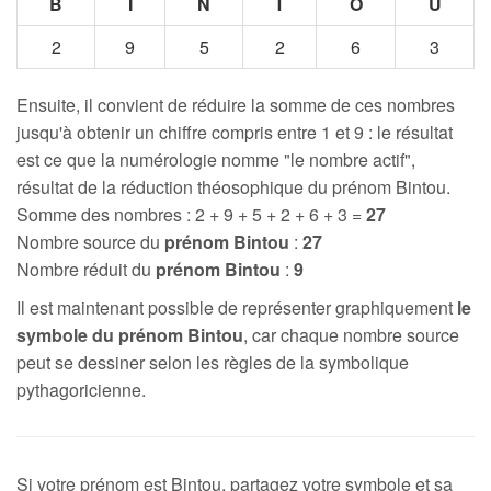
B
I
N
T
O
U
2
9
5
2
6
3
Ensuite, il convient de réduire la somme de ces nombres
jusqu'à obtenir un chiffre compris entre 1 et 9 : le résultat
est ce que la numérologie nomme "le nombre actif",
résultat de la réduction théosophique du prénom Bintou.
Somme des nombres : 2 + 9 + 5 + 2 + 6 + 3 =
27
Nombre source du
prénom Bintou
:
27
Nombre réduit du
prénom Bintou
:
9
Il est maintenant possible de représenter graphiquement
le
symbole du prénom Bintou
, car chaque nombre source
peut se dessiner selon les règles de la symbolique
pythagoricienne.
Si votre prénom est Bintou, partagez votre symbole et sa