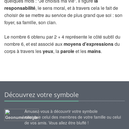
quelques mots : “Je choisis ma vie”. Il figure
la
responsabilité
, le sens moral, et à travers cela le fait de
choisir de se mettre au service de plus grand que soi : son
foyer, sa famille, son clan.
Le nombre 6 obtenu par 2 + 4 représente le côté subtil du
nombre 6, et est associé aux
moyens d'expressions
du
corps à travers les
yeux
, la
parole
et les
mains
.
Découvrez votre symbole
Amusez-vous à découvrir votre symbole
ainsi que celui des membres de votre famille ou celui
de vos amis. Vous allez être bluffé !