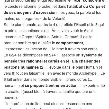
(sur la seconde ligne, qui représente
le “Moi” conscient
et
le cercle relationnel proche), et dans
l’attribut du Corps et
de ses moyens d’expression
: les yeux, la parole et les
mains, ou « organes » de la Volonté.
Sur le plan humain, après le 4 qui reflète l’Esprit et le 5 qui
exprime les sentiments de l’Âme, voici venir le 6 qui
incarne le Corps : “Spiritus, Anima, Corpus”. Il est le
premier nombre qui qualifie
le comportement
,
l’expression et l’action de l’Homme à travers son corps.
Le 6/24 se décompose en 2+4 : il associe un
système de
pensée très rationnel et cartésien
(4) à
la chaleur des
relations humaines
(2). Il évolue dans le plan Humain (4
vers 6) tout en faisant le lien avec le monde Archétype... Le
6 fait entrer dans le monde visible, il prend corps (...
humain !) et
se prépare à entrer en action
: il expérimente
la création (aussi bien à travers la famille que par une
oeuvre).
L’interprétation du lieu peut ainsi se résumer en ces