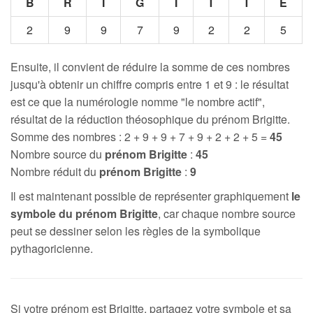
B
R
I
G
I
T
T
E
2
9
9
7
9
2
2
5
Ensuite, il convient de réduire la somme de ces nombres
jusqu'à obtenir un chiffre compris entre 1 et 9 : le résultat
est ce que la numérologie nomme "le nombre actif",
résultat de la réduction théosophique du prénom Brigitte.
Somme des nombres : 2 + 9 + 9 + 7 + 9 + 2 + 2 + 5 =
45
Nombre source du
prénom Brigitte
:
45
Nombre réduit du
prénom Brigitte
:
9
Il est maintenant possible de représenter graphiquement
le
symbole du prénom Brigitte
, car chaque nombre source
peut se dessiner selon les règles de la symbolique
pythagoricienne.
Si votre prénom est Brigitte, partagez votre symbole et sa