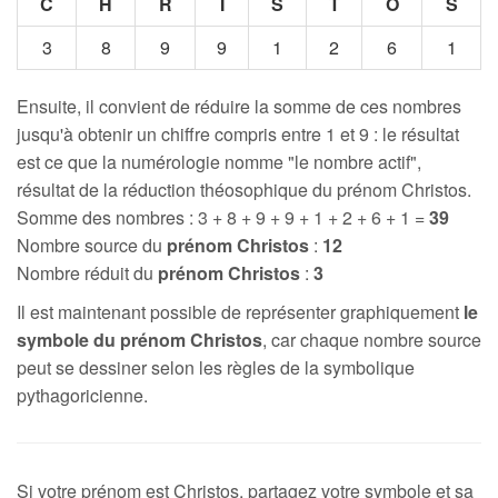
C
H
R
I
S
T
O
S
3
8
9
9
1
2
6
1
Ensuite, il convient de réduire la somme de ces nombres
jusqu'à obtenir un chiffre compris entre 1 et 9 : le résultat
est ce que la numérologie nomme "le nombre actif",
résultat de la réduction théosophique du prénom Christos.
Somme des nombres : 3 + 8 + 9 + 9 + 1 + 2 + 6 + 1 =
39
Nombre source du
prénom Christos
:
12
Nombre réduit du
prénom Christos
:
3
Il est maintenant possible de représenter graphiquement
le
symbole du prénom Christos
, car chaque nombre source
peut se dessiner selon les règles de la symbolique
pythagoricienne.
Si votre prénom est Christos, partagez votre symbole et sa