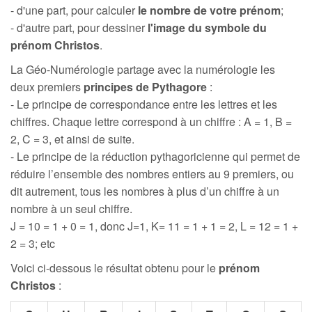
- d'une part, pour calculer
le nombre de votre prénom
;
- d'autre part, pour dessiner
l'image du symbole du
prénom Christos
.
La Géo-Numérologie partage avec la numérologie les
deux premiers
principes de Pythagore
:
- Le principe de correspondance entre les lettres et les
chiffres. Chaque lettre correspond à un chiffre : A = 1, B =
2, C = 3, et ainsi de suite.
- Le principe de la réduction pythagoricienne qui permet de
réduire l’ensemble des nombres entiers au 9 premiers, ou
dit autrement, tous les nombres à plus d’un chiffre à un
nombre à un seul chiffre.
J = 10 = 1 + 0 = 1, donc J=1, K= 11 = 1 + 1 = 2, L = 12 = 1 +
2 = 3; etc
Voici ci-dessous le résultat obtenu pour le
prénom
Christos
: