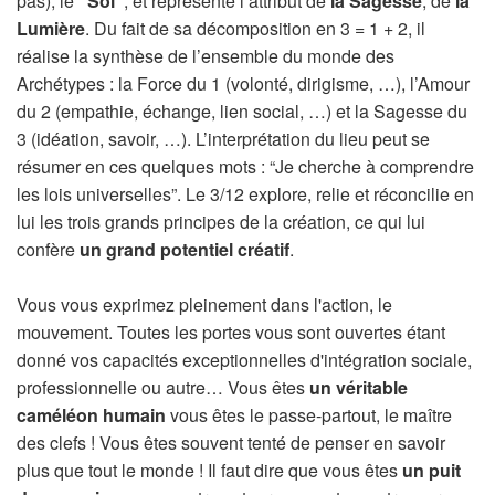
pas), le
“Soi”
, et représente l’attribut de
la Sagesse
, de
la
Lumière
. Du fait de sa décomposition en 3 = 1 + 2, il
réalise la synthèse de l’ensemble du monde des
Archétypes : la Force du 1 (volonté, dirigisme, …), l’Amour
du 2 (empathie, échange, lien social, …) et la Sagesse du
3 (idéation, savoir, …). L’interprétation du lieu peut se
résumer en ces quelques mots : “Je cherche à comprendre
les lois universelles”. Le 3/12 explore, relie et réconcilie en
lui les trois grands principes de la création, ce qui lui
confère
un grand potentiel créatif
.
Vous vous exprimez pleinement dans l'action, le
mouvement. Toutes les portes vous sont ouvertes étant
donné vos capacités exceptionnelles d'intégration sociale,
professionnelle ou autre… Vous êtes
un véritable
caméléon humain
vous êtes le passe-partout, le maître
des clefs ! Vous êtes souvent tenté de penser en savoir
plus que tout le monde ! Il faut dire que vous êtes
un puit