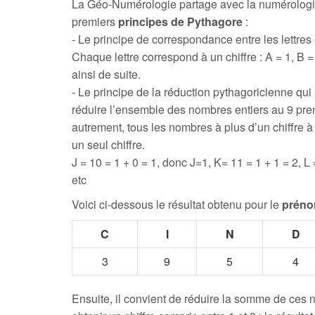
La Géo-Numérologie partage avec la numérologi
premiers
principes de Pythagore
:
- Le principe de correspondance entre les lettres e
Chaque lettre correspond à un chiffre : A = 1, B = 
ainsi de suite.
- Le principe de la réduction pythagoricienne qui
réduire l’ensemble des nombres entiers au 9 prem
autrement, tous les nombres à plus d’un chiffre 
un seul chiffre.
J = 10 = 1 + 0 = 1, donc J=1, K= 11 = 1 + 1 = 2, L 
etc
Voici ci-dessous le résultat obtenu pour le
préno
C
I
N
D
3
9
5
4
Ensuite, il convient de réduire la somme de ces