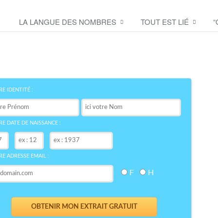
LA LANGUE DES NOMBRES
TOUT EST LIÉ
“
Découvrez le symbole de
votre NOM
bre
E IDENTITÉ :
E DATE DE NAISSANCE :
E ADRESSE EMAIL :
F
H