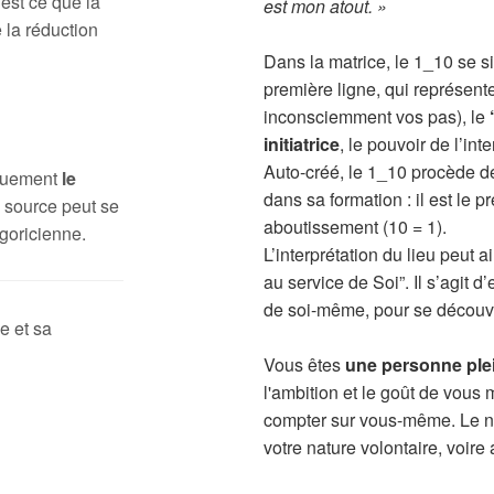
 est ce que la
est mon atout. »
 la réduction
Dans la matrice, le 1_10 se s
première ligne, qui représente
inconsciemment vos pas), le
initiatrice
, le pouvoir de l’inte
Auto-créé, le 1_10 procède d
iquement
le
dans sa formation : il est le pr
 source peut se
aboutissement (10 = 1).
goricienne.
L’interprétation du lieu peut
au service de Soi”. Il s’agit 
de soi-même, pour se découvr
e et sa
Vous êtes
une personne ple
l'ambition et le goût de vous
compter sur vous-même. Le no
votre nature volontaire, voire 