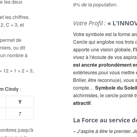
e les deux
9% de la population
.
t les chiffres.
Votre Profil :
« L'INNO
2, C = 3, et
Votre symbole est la forme a
 permet de
Cercle qui englobe nos trois c
iers, ou dit
apporte une vision globale,
l'
à un nombre à
vivez à l'écoute de vos aspir
est ancrée profondément e
= 12 = 1 + 2 = 3;
extérieures pour vous mettre
Briller, être reconnu(e), vous
compte…
Symbole du Soleil
m Cindy
:
alchimistes, le cercle pointé 
Y
attractif
.
7
La Force au service d
 nombres jusqu'à
« J’aspire à être le premier. 