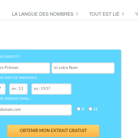
LA LANGUE DES NOMBRES
TOUT EST LIÉ
“
Découvrez le symbole de
votre NOM
bre
E IDENTITÉ :
E DATE DE NAISSANCE :
E ADRESSE EMAIL :
F
H