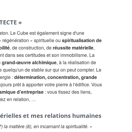
TECTE »
aton. Le Cube est également signe d'une
 régénération » spirituelle ou
spiritualisation de
bilité
, de construction, de
réussite matérielle
,
t dans ses certitudes et son immobilisme. La
u
grand-œuvre alchimique
, à la réalisation de
quelqu'un de stable sur qui on peut compter. Le
ergie :
détermination, concentration, grande
jours prêt à apporter votre pierre à l'édifice. Vous
amique d'entreprise
: vous tissez des liens,
tez en relation, …
érielles et mes relations humaines
7) la matière (8), en incarnant la spiritualité. »