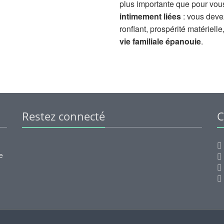
plus importante que pour vou
intimement liées
: vous devez 
ronflant, prospérité matérielle
vie familiale épanouie
.
Restez connecté
C
e