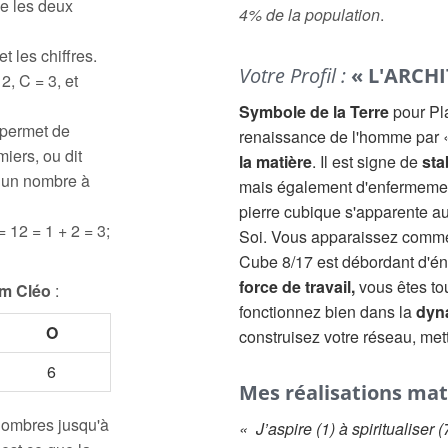
e les deux
4% de la population
.
t les chiffres.
Votre Profil :
« L'ARCHI
2, C = 3, et
Symbole de la Terre
pour Pl
 permet de
renaissance de l'homme par «
iers, ou dit
la matière
. Il est signe de
sta
à un nombre à
mais également d'enfermemen
pierre cubique s'apparente a
= 12 = 1 + 2 = 3;
Soi. Vous apparaissez comme 
Cube 8/17 est débordant d'én
force de travail,
vous êtes tou
m Cléo
:
fonctionnez bien dans la
dyn
O
construisez votre réseau, met
6
Mes réalisations mat
 nombres jusqu'à
« J’aspire (1) à spiritualiser (