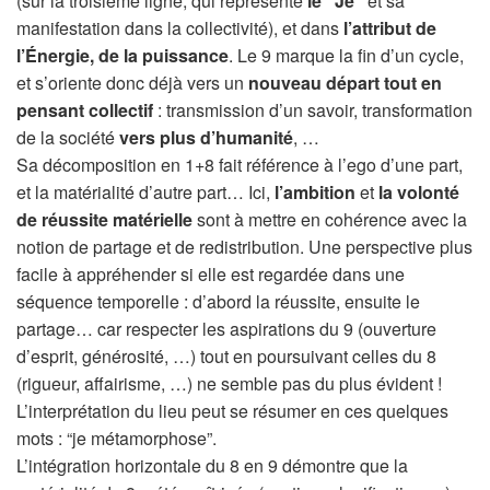
(sur la troisième ligne, qui représente
le “Je”
et sa
manifestation dans la collectivité), et dans
l’attribut de
l’Énergie, de la puissance
. Le 9 marque la fin d’un cycle,
et s’oriente donc déjà vers un
nouveau départ tout en
pensant collectif
: transmission d’un savoir, transformation
de la société
vers plus d’humanité
, …
Sa décomposition en 1+8 fait référence à l’ego d’une part,
et la matérialité d’autre part… Ici,
l’ambition
et
la volonté
de réussite matérielle
sont à mettre en cohérence avec la
notion de partage et de redistribution. Une perspective plus
facile à appréhender si elle est regardée dans une
séquence temporelle : d’abord la réussite, ensuite le
partage… car respecter les aspirations du 9 (ouverture
d’esprit, générosité, …) tout en poursuivant celles du 8
(rigueur, affairisme, …) ne semble pas du plus évident !
L’interprétation du lieu peut se résumer en ces quelques
mots : “je métamorphose”.
L’intégration horizontale du 8 en 9 démontre que la