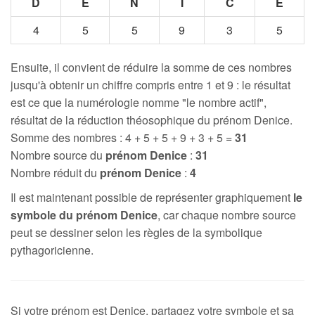
D
E
N
I
C
E
4
5
5
9
3
5
Ensuite, il convient de réduire la somme de ces nombres
jusqu'à obtenir un chiffre compris entre 1 et 9 : le résultat
est ce que la numérologie nomme "le nombre actif",
résultat de la réduction théosophique du prénom Denice.
Somme des nombres : 4 + 5 + 5 + 9 + 3 + 5 =
31
Nombre source du
prénom Denice
:
31
Nombre réduit du
prénom Denice
:
4
Il est maintenant possible de représenter graphiquement
le
symbole du prénom Denice
, car chaque nombre source
peut se dessiner selon les règles de la symbolique
pythagoricienne.
Si votre prénom est Denice, partagez votre symbole et sa