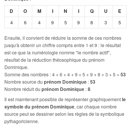
D
O
M
I
N
I
Q
U
E
4
6
4
9
5
9
8
3
5
Ensuite, il convient de réduire la somme de ces nombres
jusqu'à obtenir un chiffre compris entre 1 et 9 : le résultat
est ce que la numérologie nomme "le nombre actif",
résultat de la réduction théosophique du prénom
Dominique.
Somme des nombres : 4 + 6 + 4 + 9 + 5 + 9 + 8 + 3 + 5 =
53
Nombre source du
prénom Dominique
:
53
Nombre réduit du
prénom Dominique
:
8
Il est maintenant possible de représenter graphiquement
le
symbole du prénom Dominique
, car chaque nombre
source peut se dessiner selon les règles de la symbolique
pythagoricienne.