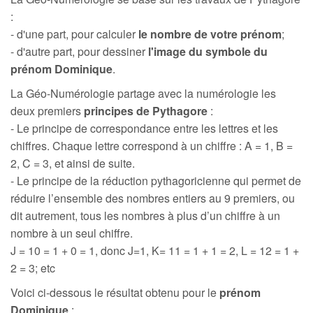
:
- d'une part, pour calculer
le nombre de votre prénom
;
- d'autre part, pour dessiner
l'image du symbole du
prénom Dominique
.
La Géo-Numérologie partage avec la numérologie les
deux premiers
principes de Pythagore
:
- Le principe de correspondance entre les lettres et les
chiffres. Chaque lettre correspond à un chiffre : A = 1, B =
2, C = 3, et ainsi de suite.
- Le principe de la réduction pythagoricienne qui permet de
réduire l’ensemble des nombres entiers au 9 premiers, ou
dit autrement, tous les nombres à plus d’un chiffre à un
nombre à un seul chiffre.
J = 10 = 1 + 0 = 1, donc J=1, K= 11 = 1 + 1 = 2, L = 12 = 1 +
2 = 3; etc
Voici ci-dessous le résultat obtenu pour le
prénom
Dominique
: