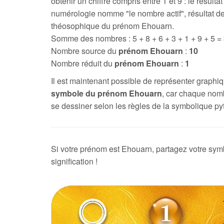
obtenir un chiffre compris entre 1 et 9 : le résultat
numérologie nomme "le nombre actif", résultat de
théosophique du prénom Ehouarn.
Somme des nombres : 5 + 8 + 6 + 3 + 1 + 9 + 5 =
Nombre source du
prénom Ehouarn
:
10
Nombre réduit du
prénom Ehouarn
:
1
Il est maintenant possible de représenter graph
symbole du prénom Ehouarn
, car chaque nom
se dessiner selon les règles de la symbolique py
Si votre prénom est Ehouarn, partagez votre sym
signification !