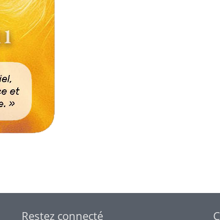
Restez connecté
C