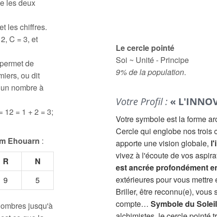
e les deux
t les chiffres.
2, C = 3, et
Le cercle pointé
Soi ~ Unité - Principe
 permet de
9% de la population
.
iers, ou dit
à un nombre à
Votre Profil :
« L'INNO
= 12 = 1 + 2 = 3;
Votre symbole est la forme a
Cercle qui englobe nos trois c
om Ehouarn
:
apporte une vision globale,
l'
vivez à l'écoute de vos aspir
R
N
est ancrée profondément e
extérieures pour vous mettre
9
5
Briller, être reconnu(e), vous
compte…
Symbole du Soleil
 nombres jusqu'à
alchimistes, le cercle pointé 