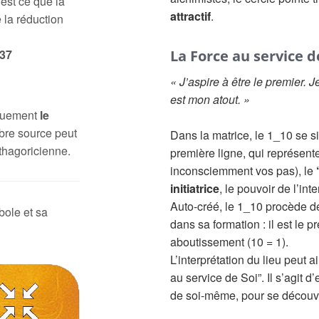
 est ce que la
attractif
.
 la réduction
37
La Force au service d
« J’aspire à être le premier. 
est mon atout. »
iquement
le
bre source peut
Dans la matrice, le 1_10 se s
thagoricienne.
première ligne, qui représente
inconsciemment vos pas), le
initiatrice
, le pouvoir de l’inte
Auto-créé, le 1_10 procède d
bole et sa
dans sa formation : il est le pr
aboutissement (10 = 1).
L’interprétation du lieu peut
au service de Soi”. Il s’agit 
de soi-même, pour se découvr