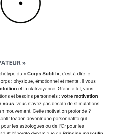
VATEUR »
rchétype du
« Corps Subtil »
, c'est-à-dire le
orps : physique, émotionnel et mental. Il vous
intuition
et la clairvoyance. Grâce à lui, vous
ations et besoins personnels :
votre motivation
n vous
, vous n'avez pas besoin de stimulations
 en mouvement. Cette motivation profonde ?
 sentir leader, devenir une personnalité qui
pour les astrologues ou de l'Or pour les
traduit l'énergie dynamique du
Principe masculin