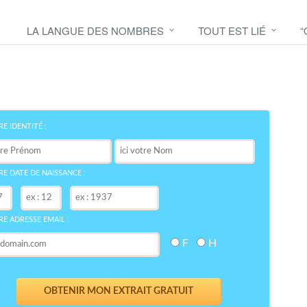
LA LANGUE DES NOMBRES
TOUT EST LIÉ
“
Découvrez le symbole de
votre NOM
bre
E IDENTITÉ :
E DATE DE NAISSANCE :
E ADRESSE EMAIL :
F
H