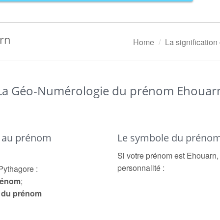
arn
Home
La significatio
La Géo-Numérologie du prénom Ehouar
é au prénom
Le symbole du préno
Si votre prénom est Ehouarn, 
personnalité :
Pythagore :
prénom
;
e du prénom