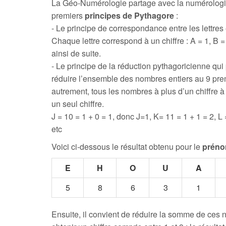
La Géo-Numérologie partage avec la numérologi
premiers
principes de Pythagore
:
- Le principe de correspondance entre les lettres e
Chaque lettre correspond à un chiffre : A = 1, B = 
ainsi de suite.
- Le principe de la réduction pythagoricienne qui
réduire l’ensemble des nombres entiers au 9 prem
autrement, tous les nombres à plus d’un chiffre 
un seul chiffre.
J = 10 = 1 + 0 = 1, donc J=1, K= 11 = 1 + 1 = 2, L 
etc
Voici ci-dessous le résultat obtenu pour le
prén
E
H
O
U
A
5
8
6
3
1
Ensuite, il convient de réduire la somme de ces