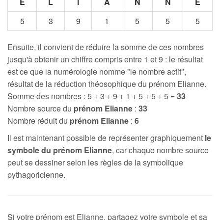
E
L
I
A
N
N
E
5
3
9
1
5
5
5
Ensuite, il convient de réduire la somme de ces nombres
jusqu'à obtenir un chiffre compris entre 1 et 9 : le résultat
est ce que la numérologie nomme "le nombre actif",
résultat de la réduction théosophique du prénom Elianne.
Somme des nombres : 5 + 3 + 9 + 1 + 5 + 5 + 5 =
33
Nombre source du
prénom Elianne
:
33
Nombre réduit du
prénom Elianne
:
6
Il est maintenant possible de représenter graphiquement
le
symbole du prénom Elianne
, car chaque nombre source
peut se dessiner selon les règles de la symbolique
pythagoricienne.
Si votre prénom est Elianne, partagez votre symbole et sa