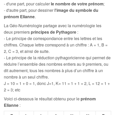
- d'une part, pour calculer
le nombre de votre prénom
;
- d'autre part, pour dessiner
l'image du symbole du
prénom Elianne
.
La Géo-Numérologie partage avec la numérologie les
deux premiers
principes de Pythagore
:
- Le principe de correspondance entre les lettres et les
chiffres. Chaque lettre correspond à un chiffre : A = 1, B =
2, C = 3, et ainsi de suite.
- Le principe de la réduction pythagoricienne qui permet de
réduire l’ensemble des nombres entiers au 9 premiers, ou
dit autrement, tous les nombres à plus d’un chiffre à un
nombre à un seul chiffre.
J = 10 = 1 + 0 = 1, donc J=1, K= 11 = 1 + 1 = 2, L = 12 = 1 +
2 = 3; etc
Voici ci-dessous le résultat obtenu pour le
prénom
Elianne
: