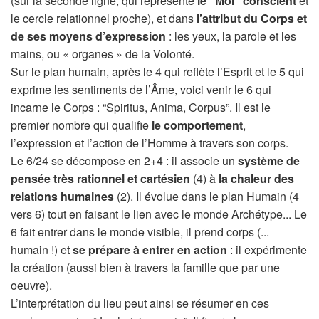
(sur la seconde ligne, qui représente
le “Moi” conscient
et
le cercle relationnel proche), et dans
l’attribut du Corps et
de ses moyens d’expression
: les yeux, la parole et les
mains, ou « organes » de la Volonté.
Sur le plan humain, après le 4 qui reflète l’Esprit et le 5 qui
exprime les sentiments de l’Âme, voici venir le 6 qui
incarne le Corps : “Spiritus, Anima, Corpus”. Il est le
premier nombre qui qualifie
le comportement
,
l’expression et l’action de l’Homme à travers son corps.
Le 6/24 se décompose en 2+4 : il associe un
système de
pensée très rationnel et cartésien
(4) à
la chaleur des
relations humaines
(2). Il évolue dans le plan Humain (4
vers 6) tout en faisant le lien avec le monde Archétype... Le
6 fait entrer dans le monde visible, il prend corps (...
humain !) et
se prépare à entrer en action
: il expérimente
la création (aussi bien à travers la famille que par une
oeuvre).
L’interprétation du lieu peut ainsi se résumer en ces