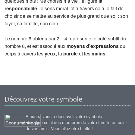
quelques mots : “Je choisis ma vie”. Il figure
la
responsabilité
, le sens moral, et à travers cela le fait de
choisir de se mettre au service de plus grand que soi : son
foyer, sa famille, son clan.
Le nombre 6 obtenu par 2 + 4 représente le côté subtil du
nombre 6, et est associé aux
moyens d'expressions
du
corps à travers les
yeux
, la
parole
et les
mains
.
Découvrez votre symbole
Amusez-vous à découvrir votre symbole
ainsi que celui des membres de votre famille ou celui
de vos amis. Vous allez être bluffé !