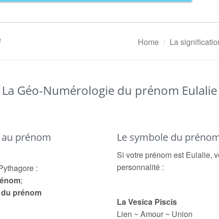
e
Home
La significat
La Géo-Numérologie du prénom Eulalie
é au prénom
Le symbole du prénom 
Si votre prénom est Eulalie, v
personnalité :
Pythagore :
prénom
;
e du prénom
La Vesica Piscis
Lien ~ Amour ~ Union