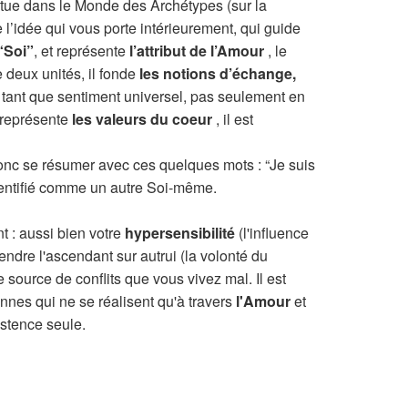
itue dans le Monde des Archétypes (sur la
 l’idée qui vous porte intérieurement, qui guide
“Soi”
, et représente
l’attribut de l’Amour
, le
 deux unités, il fonde
les notions d’échange,
 tant que sentiment universel, pas seulement en
 représente
les valeurs du coeur
, il est
 donc se résumer avec ces quelques mots : “Je suis
 identifié comme un autre Soi-même.
t : aussi bien votre
hypersensibilité
(l'influence
endre l'ascendant sur autrui (la volonté du
 source de conflits que vous vivez mal. Il est
nes qui ne se réalisent qu'à travers
l'Amour
et
stence seule.