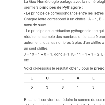
La Géo-Numérologie partage avec la numérologi
premiers
principes de Pythagore
:
- Le principe de correspondance entre les lettres e
Chaque lettre correspond à un chiffre : A = 1, B = 
ainsi de suite.
- Le principe de la réduction pythagoricienne qui
réduire l’ensemble des nombres entiers au 9 prem
autrement, tous les nombres à plus d’un chiffre 
un seul chiffre.
J = 10 = 1 + 0 = 1, donc J=1, K= 11 = 1 + 1 = 2, L 
etc
Voici ci-dessous le résultat obtenu pour le
préno
E
U
L
A
L
5
3
3
1
3
Ensuite, il convient de réduire la somme de ces