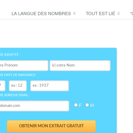
LA LANGUE DES NOMBRES
TOUT EST LIÉ
“
Découvrez le symbole de
votre NOM
bre
E IDENTITÉ :
E DATE DE NAISSANCE :
E ADRESSE EMAIL :
F
H