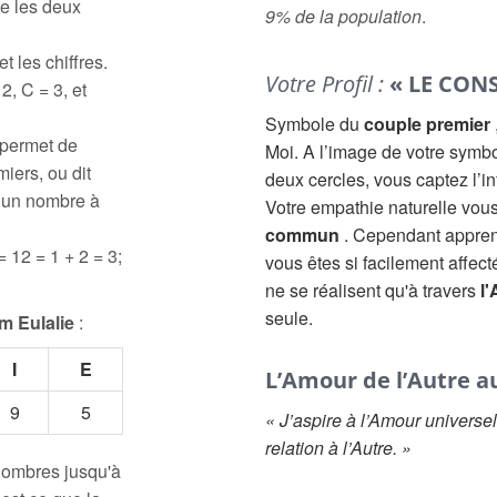
e les deux
9% de la population
.
t les chiffres.
Votre Profil :
« LE CONS
2, C = 3, et
Symbole du
couple premier
 permet de
Moi. A l’image de votre symbol
iers, ou dit
deux cercles, vous captez l’i
à un nombre à
Votre empathie naturelle vou
commun
. Cependant appren
= 12 = 1 + 2 = 3;
vous êtes si facilement affect
ne se réalisent qu'à travers
l
seule.
m Eulalie
:
I
E
L’Amour de l’Autre au
9
5
« J’aspire à l’Amour universe
relation à l’Autre. »
 nombres jusqu'à