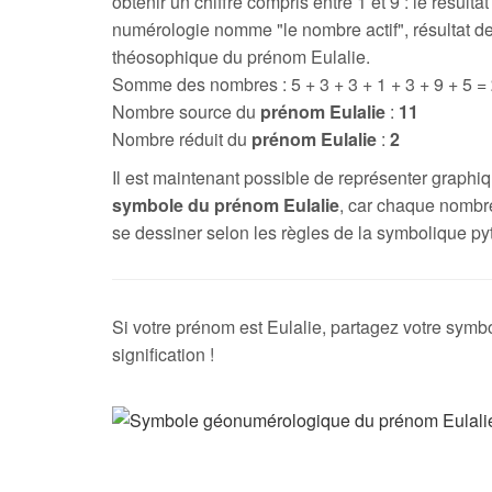
obtenir un chiffre compris entre 1 et 9 : le résultat
numérologie nomme "le nombre actif", résultat de
théosophique du prénom Eulalie.
Somme des nombres : 5 + 3 + 3 + 1 + 3 + 9 + 5 =
Nombre source du
prénom Eulalie
:
11
Nombre réduit du
prénom Eulalie
:
2
Il est maintenant possible de représenter graph
symbole du prénom Eulalie
, car chaque nombr
se dessiner selon les règles de la symbolique py
Si votre prénom est Eulalie, partagez votre symbo
signification !