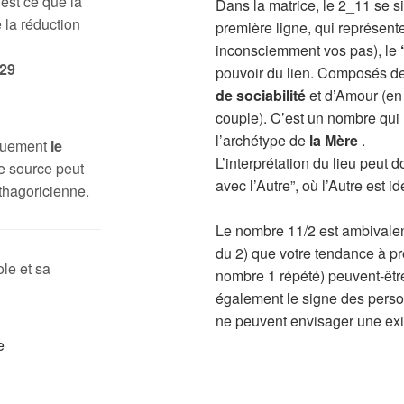
 est ce que la
Dans la matrice, le 2_11 se s
 la réduction
première ligne, qui représente
inconsciemment vos pas), le
29
pouvoir du lien. Composés de
de sociabilité
et d’Amour (en
couple). C’est un nombre qui
l’archétype de
la Mère
.
iquement
le
L’interprétation du lieu peut
e source peut
avec l’Autre”, où l’Autre est
thagoricienne.
Le nombre 11/2 est ambivalen
du 2) que votre tendance à pr
le et sa
nombre 1 répété) peuvent-être
également le signe des person
ne peuvent envisager une exi