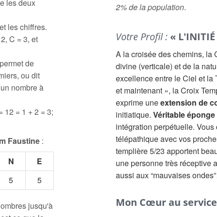
e les deux
2% de la population
.
t les chiffres.
Votre Profil :
« L'INITIÉ
2, C = 3, et
A la croisée des chemins, la C
 permet de
divine (verticale) et de la na
iers, ou dit
excellence entre le Ciel et la 
à un nombre à
et maintenant », la Croix Tem
exprime une
extension de c
= 12 = 1 + 2 = 3;
initiatique.
Véritable éponge
intégration perpétuelle. Vous
télépathique avec vos proche
m Faustine
:
templière 5/23 apportent beau
N
E
une personne très réceptive
aussi aux “mauvaises ondes
5
5
Mon Cœur au service 
 nombres jusqu'à