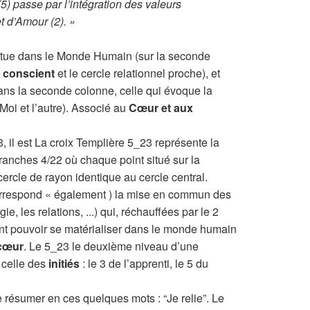
5) passe par l’intégration des valeurs
t d’Amour (2). »
situe dans le Monde Humain (sur la seconde
” conscient
et le cercle relationnel proche), et
ns la seconde colonne, celle qui évoque la
 Moi et l’autre). Associé au
Cœur et aux
il est La croix Templière 5_23 représente la
branches 4/22 où chaque point situé sur la
cercle de rayon identique au cercle central.
 correspond « également ) la mise en commun des
gie, les relations, ...) qui, réchauffées par le 2
ont pouvoir se matérialiser dans le monde humain
 cœur
. Le 5_23 le deuxième niveau d’une
 celle des
initiés
: le 3 de l’apprenti, le 5 du
se résumer en ces quelques mots : “Je relie”. Le