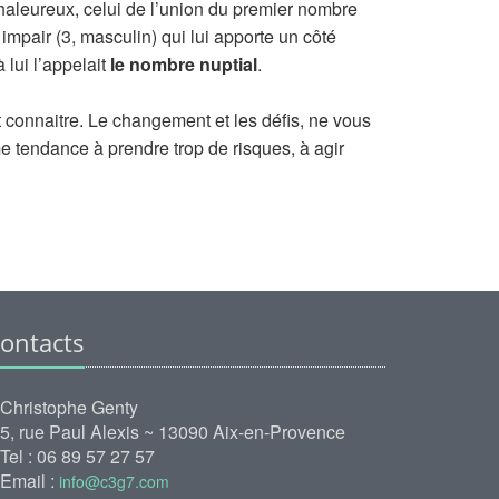
aleureux, celui de l’union du premier nombre
 impair (3, masculin) qui lui apporte un côté
lui l’appelait
le nombre nuptial
.
t connaitre. Le changement et les défis, ne vous
 tendance à prendre trop de risques, à agir
ontacts
Christophe Genty
5, rue Paul Alexis ~ 13090 Aix-en-Provence
Tel : 06 89 57 27 57
Email :
info@c3g7.com