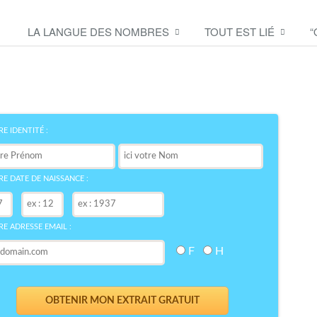
LA LANGUE DES NOMBRES
TOUT EST LIÉ
“
Découvrez le symbole de
votre NOM
bre
E IDENTITÉ :
E DATE DE NAISSANCE :
E ADRESSE EMAIL :
F
H