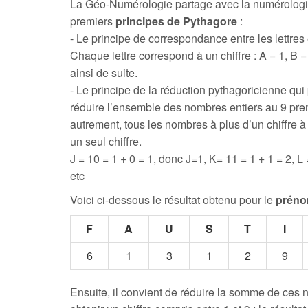
La Géo-Numérologie partage avec la numérologi
premiers
principes de Pythagore
:
- Le principe de correspondance entre les lettres e
Chaque lettre correspond à un chiffre : A = 1, B = 
ainsi de suite.
- Le principe de la réduction pythagoricienne qui
réduire l’ensemble des nombres entiers au 9 prem
autrement, tous les nombres à plus d’un chiffre 
un seul chiffre.
J = 10 = 1 + 0 = 1, donc J=1, K= 11 = 1 + 1 = 2, L 
etc
Voici ci-dessous le résultat obtenu pour le
préno
F
A
U
S
T
I
6
1
3
1
2
9
Ensuite, il convient de réduire la somme de ces