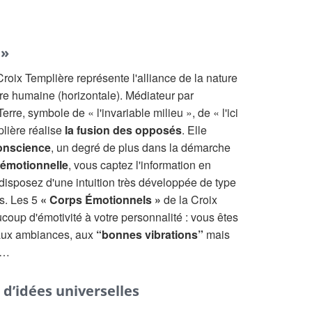
 »
roix Templière représente l'alliance de la nature
ture humaine (horizontale). Médiateur par
Terre, symbole de « l'invariable milieu », de « l'ici
plière réalise
la fusion des opposés
. Elle
onscience
, un degré de plus dans la démarche
 émotionnelle
, vous captez l'information en
 disposez d'une intuition très développée de type
s. Les 5
« Corps Émotionnels »
de la Croix
coup d'émotivité à votre personnalité : vous êtes
 aux ambiances, aux
“bonnes vibrations”
mais
”…
d’idées universelles