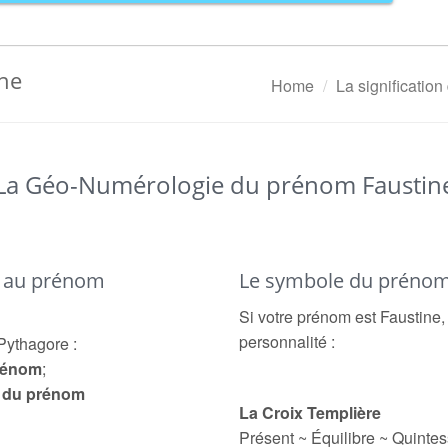
ine
Home
La significatio
La Géo-Numérologie du prénom Faustin
é au prénom
Le symbole du prénom
Si votre prénom est Faustine,
personnalité :
Pythagore :
prénom
;
e du prénom
La Croix Templière
Présent ~ Équilibre ~ Quinte