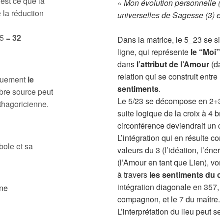
 est ce que la
« Mon évolution personnelle (
 la réduction
universelles de Sagesse (3) e
 5 =
32
Dans la matrice, le 5_23 se 
ligne, qui représente
le “Moi
dans
l’attribut de l’Amour
(da
relation qui se construit entre
iquement
le
sentiments
.
bre source peut
Le 5/23 se décompose en 2+3, 
thagoricienne.
suite logique de la croix à 4 
circonférence deviendrait un 
L’intégration qui en résulte
bole et sa
valeurs du 3 (l’idéation, l’éner
(l’Amour en tant que Lien), v
à travers
les sentiments du
intégration diagonale en 357,
compagnon, et le 7 du maître.
L’interprétation du lieu peut 