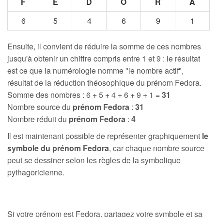
F
E
D
O
R
A
6
5
4
6
9
1
Ensuite, il convient de réduire la somme de ces nombres
jusqu'à obtenir un chiffre compris entre 1 et 9 : le résultat
est ce que la numérologie nomme "le nombre actif",
résultat de la réduction théosophique du prénom Fedora.
Somme des nombres : 6 + 5 + 4 + 6 + 9 + 1 =
31
Nombre source du
prénom Fedora
:
31
Nombre réduit du
prénom Fedora
:
4
Il est maintenant possible de représenter graphiquement
le
symbole du prénom Fedora
, car chaque nombre source
peut se dessiner selon les règles de la symbolique
pythagoricienne.
Si votre prénom est Fedora, partagez votre symbole et sa