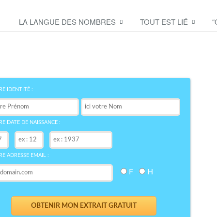
LA LANGUE DES NOMBRES
TOUT EST LIÉ
“
Découvrez le symbole de
votre NOM
bre
E IDENTITÉ :
E DATE DE NAISSANCE :
E ADRESSE EMAIL :
F
H