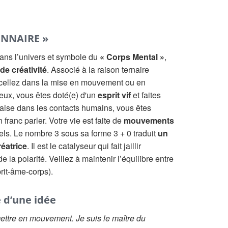
ONNAIRE »
dans l’univers et symbole du
« Corps Mental »
,
de créativité
. Associé à la raison ternaire
xcellez dans la mise en mouvement ou en
ieux, vous êtes doté(e) d'un
esprit vif
et faites
l'aise dans les contacts humains, vous êtes
franc parler. Votre vie est faite de
mouvements
els. Le nombre 3 sous sa forme 3 + 0 traduit
un
réatrice
. Il est le catalyseur qui fait jaillir
de la polarité. Veillez à maintenir l’équilibre entre
prit-âme-corps).
e d’une idée
mettre en mouvement. Je suis le maître du