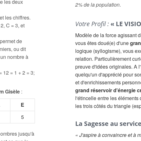
e les deux
2% de la population
.
t les chiffres.
Votre Profil :
« LE VISI
2, C = 3, et
Modèle de la force agissant 
 permet de
vous êtes doué(e) d'une
gran
iers, ou dit
logique (syllogisme), vous e
à un nombre à
relation. Particulièrement cur
preuve d'idées originales. A 
= 12 = 1 + 2 = 3;
quelqu'un d'apprécié pour son 
et d'enrichissements personn
grand réservoir d'énergie c
m Gisèle
:
l'étincelle entre les éléments 
L
E
les trois côtés du triangle (es
5
La Sagesse au servic
 nombres jusqu'à
« J'aspire à convaincre et à 