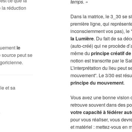
 est ce que la
temps. »
 la réduction
Dans la matrice, le 3_30 se s
première ligne, qui représente
inconsciemment vos pas), le
la Lumière
. Du fait de sa déc
(auto-créé) qui ne procède d’a
iquement
le
même du
principe créatif de
 source peut se
notion est transcrite par le Sa
goricienne.
L’interprétation du lieu peut
mouvement”. Le 3/30 est résult
principe du mouvement
.
le et sa
Vous avez une bonne vision d
retrouve souvent dans des po
votre capacité à fédérer au
pour vous réaliser, vous dev
et matériel : mettez-vous en 