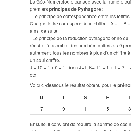
La Géo-Numérologie partage avec la numérologi
premiers
principes de Pythagore
:
- Le principe de correspondance entre les lettres e
Chaque lettre correspond à un chiffre : A = 1, B = 
ainsi de suite.
- Le principe de la réduction pythagoricienne qui
réduire l’ensemble des nombres entiers au 9 prem
autrement, tous les nombres à plus d’un chiffre 
un seul chiffre.
J = 10 = 1 + 0 = 1, donc J=1, K= 11 = 1 + 1 = 2, L 
etc
Voici ci-dessous le résultat obtenu pour le
préno
G
I
S
E
7
9
1
5
3
Ensuite, il convient de réduire la somme de ces