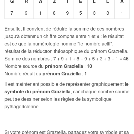
G
R
A
Z
I
E
L
L
A
7
9
1
8
9
5
3
3
1
Ensuite, il convient de réduire la somme de ces nombres
jusqu'à obtenir un chiffre compris entre 1 et 9 : le résultat
est ce que la numérologie nomme "le nombre actif",
résultat de la réduction théosophique du prénom Graziella.
Somme des nombres : 7 + 9 + 1 + 8 + 9 + 5 + 3 + 3 + 1 =
46
Nombre source du
prénom Graziella
:
10
Nombre réduit du
prénom Graziella
:
1
Il est maintenant possible de représenter graphiquement
le
symbole du prénom Graziella
, car chaque nombre source
peut se dessiner selon les règles de la symbolique
pythagoricienne.
Si votre prénom est Graziella, partagez votre symbole et sa