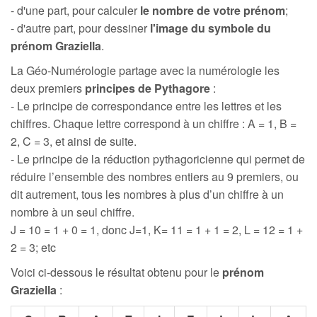
- d'une part, pour calculer
le nombre de votre prénom
;
- d'autre part, pour dessiner
l'image du symbole du
prénom Graziella
.
La Géo-Numérologie partage avec la numérologie les
deux premiers
principes de Pythagore
:
- Le principe de correspondance entre les lettres et les
chiffres. Chaque lettre correspond à un chiffre : A = 1, B =
2, C = 3, et ainsi de suite.
- Le principe de la réduction pythagoricienne qui permet de
réduire l’ensemble des nombres entiers au 9 premiers, ou
dit autrement, tous les nombres à plus d’un chiffre à un
nombre à un seul chiffre.
J = 10 = 1 + 0 = 1, donc J=1, K= 11 = 1 + 1 = 2, L = 12 = 1 +
2 = 3; etc
Voici ci-dessous le résultat obtenu pour le
prénom
Graziella
: