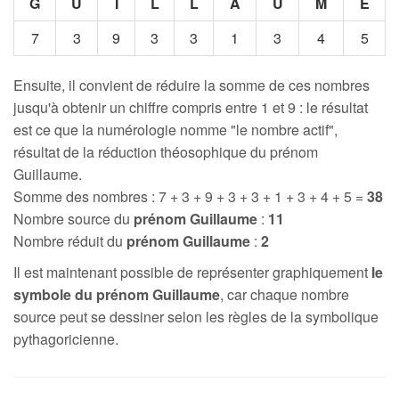
G
U
I
L
L
A
U
M
E
7
3
9
3
3
1
3
4
5
Ensuite, il convient de réduire la somme de ces nombres
jusqu'à obtenir un chiffre compris entre 1 et 9 : le résultat
est ce que la numérologie nomme "le nombre actif",
résultat de la réduction théosophique du prénom
Guillaume.
Somme des nombres : 7 + 3 + 9 + 3 + 3 + 1 + 3 + 4 + 5 =
38
Nombre source du
prénom Guillaume
:
11
Nombre réduit du
prénom Guillaume
:
2
Il est maintenant possible de représenter graphiquement
le
symbole du prénom Guillaume
, car chaque nombre
source peut se dessiner selon les règles de la symbolique
pythagoricienne.