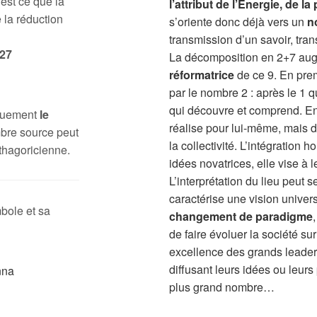
 est ce que la
l’attribut de l’Énergie, de l
 la réduction
s’oriente donc déjà vers un
n
transmission d’un savoir, tra
27
La décomposition en 2+7 au
réformatrice
de ce 9. En prem
par le nombre 2 : après le 1 q
qui découvre et comprend. En s
iquement
le
réalise pour lui-même, mais do
bre source peut
la collectivité. L’intégration
thagoricienne.
idées novatrices, elle vise à l
L’interprétation du lieu peut 
caractérise une vision universa
bole et sa
changement de paradigme
de faire évoluer la société su
excellence des grands leaders
diffusant leurs idées ou leurs
plus grand nombre…