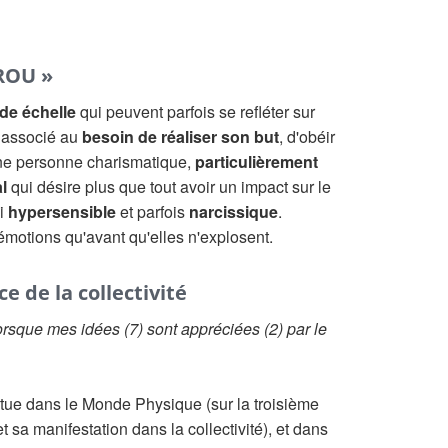
ROU »
nde échelle
qui peuvent parfois se refléter sur
t associé au
besoin de réaliser son but
, d'obéir
'une personne charismatique,
particulièrement
l
qui désire plus que tout avoir un impact sur le
si
hypersensible
et parfois
narcissique
.
 émotions qu'avant qu'elles n'explosent.
e de la collectivité
rsque mes idées (7) sont appréciées (2) par le
itue dans le Monde Physique (sur la troisième
t sa manifestation dans la collectivité), et dans