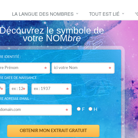
LA LANGUE DES NOMBRES
TOUT EST LIÉ
“
Découvrez le symbole de
votre NOM
bre
E IDENTITÉ :
E DATE DE NAISSANCE :
E ADRESSE EMAIL :
F
H