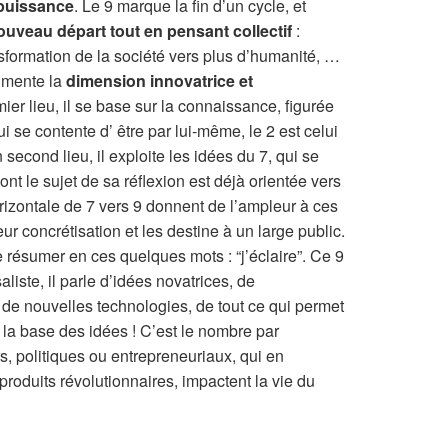
a puissance
. Le 9 marque la fin d’un cycle, et
ouveau départ tout en pensant collectif
:
nsformation de la société vers plus d’humanité, …
gmente la
dimension innovatrice et
ier lieu, il se base sur la connaissance, figurée
ui se contente d’ être par lui-même, le 2 est celui
econd lieu, il exploite les idées du 7, qui se
nt le sujet de sa réflexion est déjà orientée vers
 horizontale de 7 vers 9 donnent de l’ampleur à ces
eur concrétisation et les destine à un large public.
se résumer en ces quelques mots : “j’éclaire”. Ce 9
liste, il parle d’idées novatrices, de
, de nouvelles technologies, de tout ce qui permet
r la base des idées ! C’est le nombre par
, politiques ou entrepreneuriaux, qui en
 produits révolutionnaires, impactent la vie du