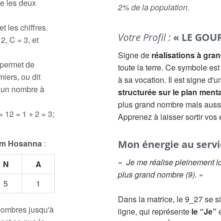
e les deux
2% de la population
.
t les chiffres.
Votre Profil :
« LE GOU
2, C = 3, et
Signe de
réalisations à gra
 permet de
toute la terre. Ce symbole es
iers, ou dit
à sa vocation. Il est signe d
à un nombre à
structurée sur le plan menta
plus grand nombre mais aus
= 12 = 1 + 2 = 3;
Apprenez à laisser sortir vos
om Hosanna
:
Mon énergie au servic
« Je me réalise pleinement lo
N
A
plus grand nombre (9). »
5
1
Dans la matrice, le 9_27 se s
 nombres jusqu'à
ligne, qui représente
le “Je”
e