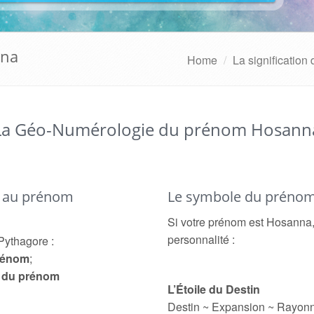
nna
Home
La signification
La Géo-Numérologie du prénom Hosann
é au prénom
Le symbole du préno
Si votre prénom est Hosanna, 
personnalité :
Pythagore :
prénom
;
e du prénom
L’Étoile du Destin
Destin ~ Expansion ~ Rayon