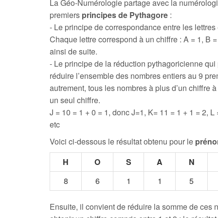
La Géo-Numérologie partage avec la numérologi
premiers
principes de Pythagore
:
- Le principe de correspondance entre les lettres e
Chaque lettre correspond à un chiffre : A = 1, B = 
ainsi de suite.
- Le principe de la réduction pythagoricienne qui
réduire l’ensemble des nombres entiers au 9 prem
autrement, tous les nombres à plus d’un chiffre 
un seul chiffre.
J = 10 = 1 + 0 = 1, donc J=1, K= 11 = 1 + 1 = 2, L 
etc
Voici ci-dessous le résultat obtenu pour le
prén
H
O
S
A
N
8
6
1
1
5
Ensuite, il convient de réduire la somme de ces