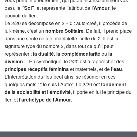
vous porte intérieurement, qui guide inconsciemment vos
pas), le
“Soi”
, et représente l’attribut de
l’Amour
, le
pouvoir du lien.
Le 2/20 se décompose en 2 + 0 : auto-créé, il procède de
lui-même, c’est un
nombre Solitaire
. De fait, il prend place
dans une seule cellule matricielle, celle du 2. Il est la
signature type du nombre 2, dans tout ce qu’il peut
représenter :
la dualité
,
la complémentarité
ou
la
division
… En symbolique, le 2/20 est à rapprocher des
principes réceptifs féminins
et maternels, et de
l’eau
.
L’interprétation du lieu peut ainsi se résumer en ces
quelques mots : “Je suis l’Autre”. Le 2/20 est
fondement
de la sociabilité et l’émotivité
, il porte en lui le principe du
lien et
l’archétype de l’Amour
.