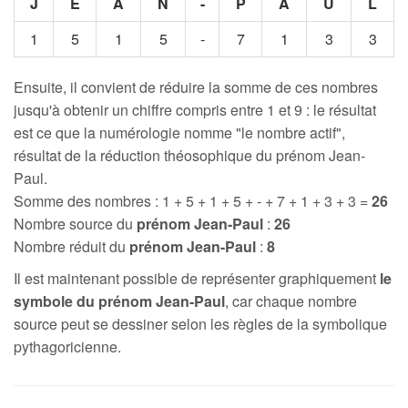
J
E
A
N
-
P
A
U
L
1
5
1
5
-
7
1
3
3
Ensuite, il convient de réduire la somme de ces nombres
jusqu'à obtenir un chiffre compris entre 1 et 9 : le résultat
est ce que la numérologie nomme "le nombre actif",
résultat de la réduction théosophique du prénom Jean-
Paul.
Somme des nombres : 1 + 5 + 1 + 5 + - + 7 + 1 + 3 + 3 =
26
Nombre source du
prénom Jean-Paul
:
26
Nombre réduit du
prénom Jean-Paul
:
8
Il est maintenant possible de représenter graphiquement
le
symbole du prénom Jean-Paul
, car chaque nombre
source peut se dessiner selon les règles de la symbolique
pythagoricienne.