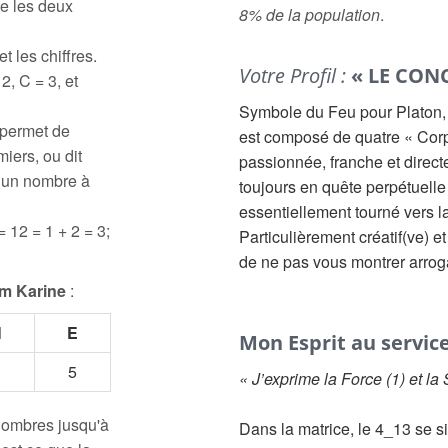
e les deux
8% de la population
.
t les chiffres.
Votre Profil :
« LE CON
2, C = 3, et
Symbole du Feu pour Platon, e
 permet de
est composé de quatre « Corps
iers, ou dit
passionnée, franche et direct
à un nombre à
toujours en quête perpétuelle
essentiellement tourné vers l
= 12 = 1 + 2 = 3;
Particulièrement créatif(ve) e
de ne pas vous montrer arroga
m Karine
:
N
E
Mon Esprit au service
5
« J’exprime la Force (1) et la
 nombres jusqu'à
Dans la matrice, le 4_13 se 