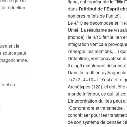
 est ce que la
ligne, qui représente
le “Moi
 la réduction
dans
l’attribut de l'Esprit 
nombres reflets de l’unité).
Le 4/13 se décompose en 1+3 
Unité. La résultante se visua
(monde) : le 4/13 fait le lie
intégration verticale provoque
iquement
le
l’énergie, les relations, ...) q
e source peut
l’intention), vont pouvoir se
thagoricienne.
il s’agit maintenant de concré
Dans la tradition pythagoricie
1+2+3+4=10=1, c’est à dire qu
le et sa
Archétypes (123), et doit être
monde inférieur, ce qui lui con
L’interprétation du lieu peut 
“Comprendre et transmettre”. I
concrétiser pour les transmett
de son système de pensée : il