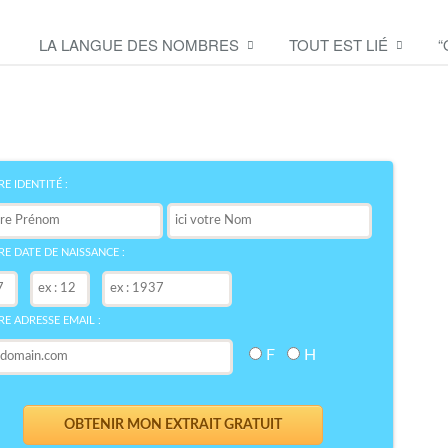
LA LANGUE DES NOMBRES
TOUT EST LIÉ
“
Découvrez le symbole de
votre NOM
bre
E IDENTITÉ :
E DATE DE NAISSANCE :
E ADRESSE EMAIL :
F
H