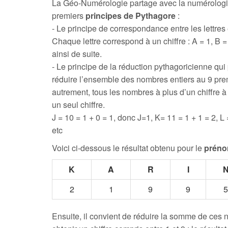
La Géo-Numérologie partage avec la numérologi
premiers
principes de Pythagore
:
- Le principe de correspondance entre les lettres e
Chaque lettre correspond à un chiffre : A = 1, B = 
ainsi de suite.
- Le principe de la réduction pythagoricienne qui
réduire l’ensemble des nombres entiers au 9 prem
autrement, tous les nombres à plus d’un chiffre 
un seul chiffre.
J = 10 = 1 + 0 = 1, donc J=1, K= 11 = 1 + 1 = 2, L 
etc
Voici ci-dessous le résultat obtenu pour le
préno
K
A
R
I
2
1
9
9
5
Ensuite, il convient de réduire la somme de ces