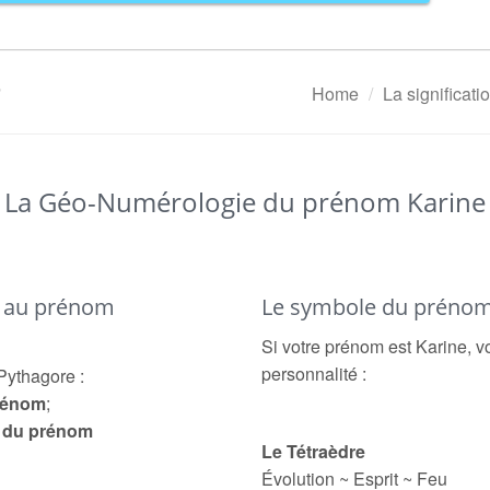
e
Home
La significat
La Géo-Numérologie du prénom Karine
é au prénom
Le symbole du prénom
Si votre prénom est Karine, v
personnalité :
Pythagore :
prénom
;
e du prénom
Le Tétraèdre
Évolution ~ Esprit ~ Feu