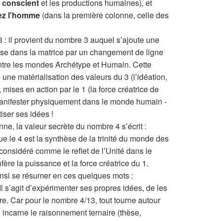
” conscient
et les productions humaines), et
chez l'homme
(dans la première colonne, celle des
: il provient du nombre 3 auquel s’ajoute une
lise dans la matrice par un changement de ligne
n entre les mondes Archétype et Humain. Cette
 une matérialisation des valeurs du 3 (l’idéation,
ui, mises en action par le 1 (la force créatrice de
 manifester physiquement dans le monde humain -
tiser ses idées !
nne, la valeur secrète du nombre 4 s’écrit :
e le 4 est la synthèse de la trinité du monde des
 considéré comme le reflet de l’Unité dans le
fère la puissance et la force créatrice du 1.
ainsi se résumer en ces quelques mots :
l s’agit d’expérimenter ses propres idées, de les
re. Car pour le nombre 4/13, tout tourne autour
 incarne le raisonnement ternaire (thèse,