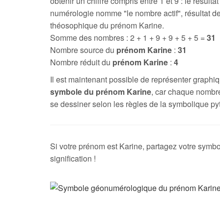
obtenir un chiffre compris entre 1 et 9 : le résultat
numérologie nomme "le nombre actif", résultat de
théosophique du prénom Karine.
Somme des nombres : 2 + 1 + 9 + 9 + 5 + 5 =
31
Nombre source du
prénom Karine
:
31
Nombre réduit du
prénom Karine
:
4
Il est maintenant possible de représenter graph
symbole du prénom Karine
, car chaque nombr
se dessiner selon les règles de la symbolique py
Si votre prénom est Karine, partagez votre symbo
signification !