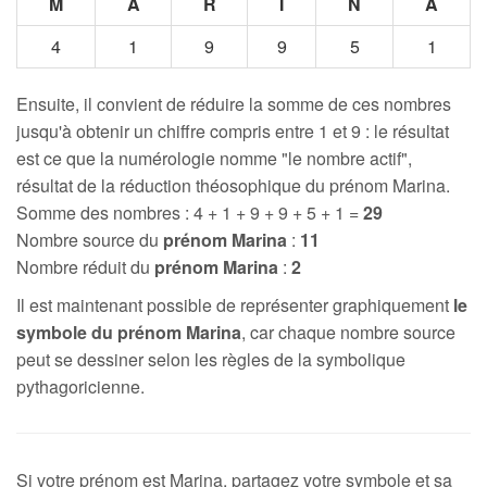
M
A
R
I
N
A
4
1
9
9
5
1
Ensuite, il convient de réduire la somme de ces nombres
jusqu'à obtenir un chiffre compris entre 1 et 9 : le résultat
est ce que la numérologie nomme "le nombre actif",
résultat de la réduction théosophique du prénom Marina.
Somme des nombres : 4 + 1 + 9 + 9 + 5 + 1 =
29
Nombre source du
prénom Marina
:
11
Nombre réduit du
prénom Marina
:
2
Il est maintenant possible de représenter graphiquement
le
symbole du prénom Marina
, car chaque nombre source
peut se dessiner selon les règles de la symbolique
pythagoricienne.
Si votre prénom est Marina, partagez votre symbole et sa