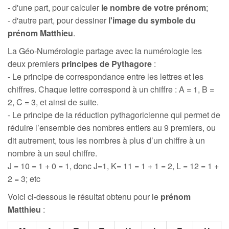
- d'une part, pour calculer
le nombre de votre prénom
;
- d'autre part, pour dessiner
l'image du symbole du
prénom Matthieu
.
La Géo-Numérologie partage avec la numérologie les
deux premiers
principes de Pythagore
:
- Le principe de correspondance entre les lettres et les
chiffres. Chaque lettre correspond à un chiffre : A = 1, B =
2, C = 3, et ainsi de suite.
- Le principe de la réduction pythagoricienne qui permet de
réduire l’ensemble des nombres entiers au 9 premiers, ou
dit autrement, tous les nombres à plus d’un chiffre à un
nombre à un seul chiffre.
J = 10 = 1 + 0 = 1, donc J=1, K= 11 = 1 + 1 = 2, L = 12 = 1 +
2 = 3; etc
Voici ci-dessous le résultat obtenu pour le
prénom
Matthieu
: