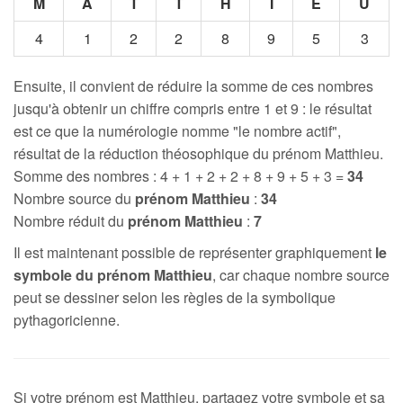
M
A
T
T
H
I
E
U
4
1
2
2
8
9
5
3
Ensuite, il convient de réduire la somme de ces nombres
jusqu'à obtenir un chiffre compris entre 1 et 9 : le résultat
est ce que la numérologie nomme "le nombre actif",
résultat de la réduction théosophique du prénom Matthieu.
Somme des nombres : 4 + 1 + 2 + 2 + 8 + 9 + 5 + 3 =
34
Nombre source du
prénom Matthieu
:
34
Nombre réduit du
prénom Matthieu
:
7
Il est maintenant possible de représenter graphiquement
le
symbole du prénom Matthieu
, car chaque nombre source
peut se dessiner selon les règles de la symbolique
pythagoricienne.
Si votre prénom est Matthieu, partagez votre symbole et sa