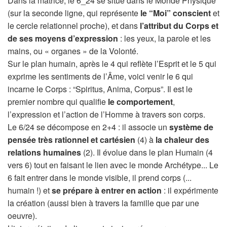
Dans la matrice, le 6_24 se situe dans le Monde Physique
(sur la seconde ligne, qui représente
le “Moi” conscient
et
le cercle relationnel proche), et dans
l’attribut du Corps et
de ses moyens d’expression
: les yeux, la parole et les
mains, ou « organes » de la Volonté.
Sur le plan humain, après le 4 qui reflète l’Esprit et le 5 qui
exprime les sentiments de l’Âme, voici venir le 6 qui
incarne le Corps : “Spiritus, Anima, Corpus”. Il est le
premier nombre qui qualifie
le comportement
,
l’expression et l’action de l’Homme à travers son corps.
Le 6/24 se décompose en 2+4 : il associe un
système de
pensée très rationnel et cartésien
(4) à
la chaleur des
relations humaines
(2). Il évolue dans le plan Humain (4
vers 6) tout en faisant le lien avec le monde Archétype... Le
6 fait entrer dans le monde visible, il prend corps (...
humain !) et
se prépare à entrer en action
: il expérimente
la création (aussi bien à travers la famille que par une
oeuvre).