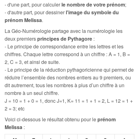
- d'une part, pour calculer
le nombre de votre prénom
;
- d'autre part, pour dessiner
l'image du symbole du
prénom Melissa
.
La Géo-Numérologie partage avec la numérologie les
deux premiers
principes de Pythagore
:
- Le principe de correspondance entre les lettres et les
chiffres. Chaque lettre correspond à un chiffre : A = 1, B =
2, C = 3, et ainsi de suite.
- Le principe de la réduction pythagoricienne qui permet de
réduire l’ensemble des nombres entiers au 9 premiers, ou
dit autrement, tous les nombres à plus d’un chiffre à un
nombre à un seul chiffre.
J = 10 = 1 + 0 = 1, donc J=1, K= 11 = 1 + 1 = 2, L = 12 = 1 +
2 = 3; etc
Voici ci-dessous le résultat obtenu pour le
prénom
Melissa
: