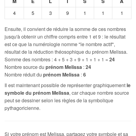
M
E
L
I
S
S
A
4
5
3
9
1
1
1
Ensuite, il convient de réduire la somme de ces nombres
jusqu'à obtenir un chiffre compris entre 1 et 9 : le résultat
est ce que la numérologie nomme "le nombre actif",
résultat de la réduction théosophique du prénom Melissa.
Somme des nombres : 4 + 5 + 3 + 9 + 1 + 1 + 1 =
24
Nombre source du
prénom Melissa
:
24
Nombre réduit du
prénom Melissa
:
6
Il est maintenant possible de représenter graphiquement
le
symbole du prénom Melissa
, car chaque nombre source
peut se dessiner selon les règles de la symbolique
pythagoricienne.
Si votre prénom est Melissa, partagez votre symbole et sa