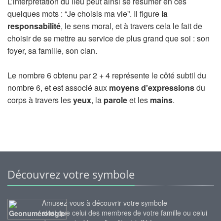
L’interprétation du lieu peut ainsi se résumer en ces
quelques mots : “Je choisis ma vie”. Il figure
la
responsabilité
, le sens moral, et à travers cela le fait de
choisir de se mettre au service de plus grand que soi : son
foyer, sa famille, son clan.
Le nombre 6 obtenu par 2 + 4 représente le côté subtil du
nombre 6, et est associé aux
moyens d'expressions
du
corps à travers les
yeux
, la
parole
et les
mains
.
Découvrez votre symbole
Amusez-vous à découvrir votre symbole
ainsi que celui des membres de votre famille ou celui