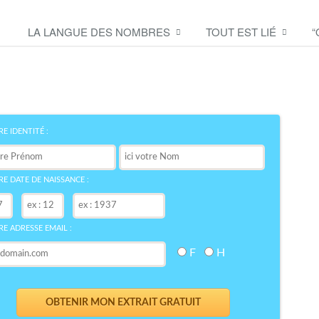
LA LANGUE DES NOMBRES
TOUT EST LIÉ
“
Découvrez le symbole de
votre NOM
bre
E IDENTITÉ :
E DATE DE NAISSANCE :
E ADRESSE EMAIL :
F
H