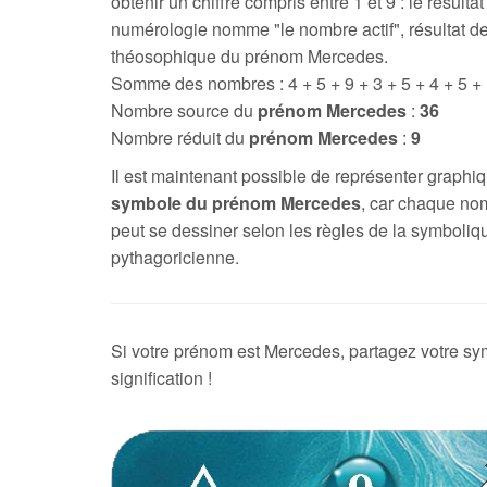
obtenir un chiffre compris entre 1 et 9 : le résultat
numérologie nomme "le nombre actif", résultat de
théosophique du prénom Mercedes.
Somme des nombres : 4 + 5 + 9 + 3 + 5 + 4 + 5 +
Nombre source du
prénom Mercedes
:
36
Nombre réduit du
prénom Mercedes
:
9
Il est maintenant possible de représenter graph
symbole du prénom Mercedes
, car chaque no
peut se dessiner selon les règles de la symboliq
pythagoricienne.
Si votre prénom est Mercedes, partagez votre sy
signification !