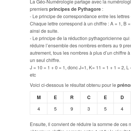
La Géo-Numérologie partage avec la numérologi
premiers
principes de Pythagore
:
- Le principe de correspondance entre les lettres e
Chaque lettre correspond à un chiffre : A = 1, B = 
ainsi de suite.
- Le principe de la réduction pythagoricienne qui
réduire l’ensemble des nombres entiers au 9 prem
autrement, tous les nombres à plus d’un chiffre 
un seul chiffre.
J = 10 = 1 + 0 = 1, donc J=1, K= 11 = 1 + 1 = 2, L 
etc
Voici ci-dessous le résultat obtenu pour le
préno
M
E
R
C
E
D
4
5
9
3
5
4
Ensuite, il convient de réduire la somme de ces