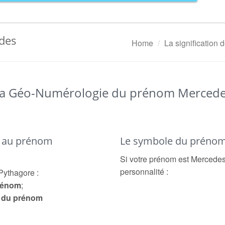
edes
Home
La signification
a Géo-Numérologie du prénom Merced
é au prénom
Le symbole du préno
Si votre prénom est Mercedes,
personnalité :
Pythagore :
prénom
;
e du prénom