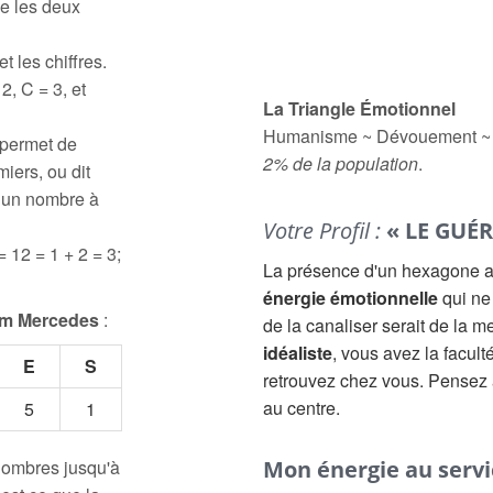
e les deux
t les chiffres.
2, C = 3, et
La Triangle Émotionnel
Humanisme ~ Dévouement ~ S
 permet de
2% de la population
.
iers, ou dit
à un nombre à
Votre Profil :
« LE GUÉR
= 12 = 1 + 2 = 3;
La présence d'un hexagone au
énergie émotionnelle
qui ne
m Mercedes
:
de la canaliser serait de la m
idéaliste
, vous avez la facult
E
S
retrouvez chez vous. Pensez 
au centre.
5
1
 nombres jusqu'à
Mon énergie au servic