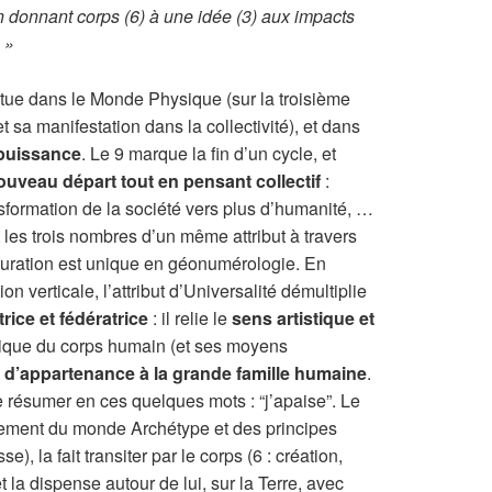
 donnant corps (6) à une idée (3) aux impacts
. »
itue dans le Monde Physique (sur la troisième
t sa manifestation dans la collectivité), et dans
a puissance
. Le 9 marque la fin d’un cycle, et
ouveau départ tout en pensant collectif
:
nsformation de la société vers plus d’humanité, …
les trois nombres d’un même attribut à travers
iguration est unique en géonumérologie. En
ion verticale, l’attribut d’Universalité démultiplie
rice et fédératrice
: il relie le
sens artistique et
sique du corps humain (et ses moyens
 d’appartenance à la grande famille humaine
.
se résumer en ces quelques mots : “j’apaise”. Le
tement du monde Archétype et des principes
), la fait transiter par le corps (6 : création,
t la dispense autour de lui, sur la Terre, avec