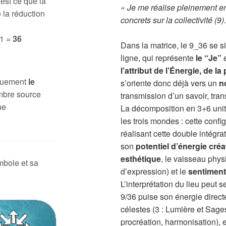
 est ce que la
« Je me réalise pleinement en
 la réduction
concrets sur la collectivité (9)
 1 =
36
Dans la matrice, le 9_36 se s
ligne, qui représente
le “Je”
e
l’attribut de l’Énergie, de l
iquement
le
s’oriente donc déjà vers un
n
mbre source
transmission d’un savoir, tra
ue
La décomposition en 3+6 unit 
les trois mondes : cette conf
réalisant cette double intégrat
son
potentiel d’énergie créat
esthétique
, le vaisseau phy
mbole et sa
d’expression) et le
sentiment
L’interprétation du lieu peut 
9/36 puise son énergie direc
célestes (3 : Lumière et Sagesse
procréation, harmonisation), e