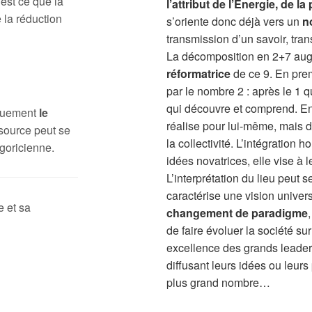
 est ce que la
l’attribut de l’Énergie, de l
 la réduction
s’oriente donc déjà vers un
n
transmission d’un savoir, tra
La décomposition en 2+7 au
réformatrice
de ce 9. En prem
par le nombre 2 : après le 1 q
qui découvre et comprend. En s
iquement
le
réalise pour lui-même, mais do
source peut se
la collectivité. L’intégration
goricienne.
idées novatrices, elle vise à l
L’interprétation du lieu peut 
caractérise une vision universa
e et sa
changement de paradigme
de faire évoluer la société su
excellence des grands leaders
diffusant leurs idées ou leurs
plus grand nombre…