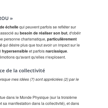
ROU »
nde échelle
qui peuvent parfois se refléter sur
t associé au
besoin de réaliser son but
, d'obéir
'une personne charismatique,
particulièrement
l
qui désire plus que tout avoir un impact sur le
si
hypersensible
et parfois
narcissique
.
 émotions qu'avant qu'elles n'explosent.
e de la collectivité
rsque mes idées (7) sont appréciées (2) par le
itue dans le Monde Physique (sur la troisième
t sa manifestation dans la collectivité), et dans