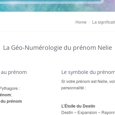
Home
La significa
La Géo-Numérologie du prénom Nelie
é au prénom
Le symbole du prénom
Si votre prénom est Nelie, voi
personnalité :
Pythagore :
prénom
;
e du prénom
L’Étoile du Destin
Destin ~ Expansion ~ Rayon