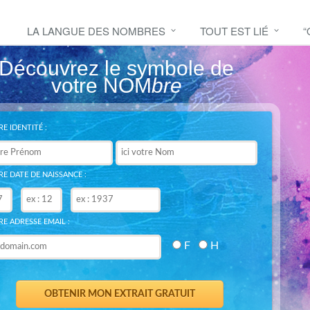
LA LANGUE DES NOMBRES
TOUT EST LIÉ
“
Découvrez le symbole de
votre NOM
bre
E IDENTITÉ :
E DATE DE NAISSANCE :
E ADRESSE EMAIL :
F
H