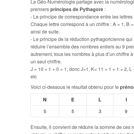
La Géo-Numérologie partage avec la numérologi
premiers
principes de Pythagore
:
- Le principe de correspondance entre les lettres e
Chaque lettre correspond à un chiffre : A = 1, B = 
ainsi de suite.
- Le principe de la réduction pythagoricienne qui
réduire l’ensemble des nombres entiers au 9 prem
autrement, tous les nombres à plus d’un chiffre 
un seul chiffre.
J = 10 = 1 + 0 = 1, donc J=1, K= 11 = 1 + 1 = 2, L 
etc
Voici ci-dessous le résultat obtenu pour le
préno
N
E
L
I
5
5
3
9
Ensuite, il convient de réduire la somme de ces