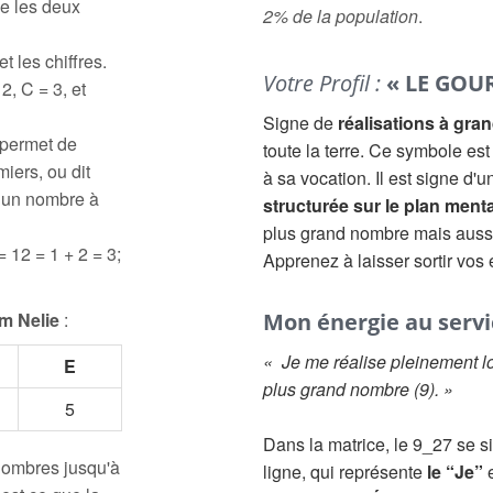
e les deux
2% de la population
.
t les chiffres.
Votre Profil :
« LE GOU
2, C = 3, et
Signe de
réalisations à gra
 permet de
toute la terre. Ce symbole es
iers, ou dit
à sa vocation. Il est signe d
à un nombre à
structurée sur le plan menta
plus grand nombre mais aus
= 12 = 1 + 2 = 3;
Apprenez à laisser sortir vos
m Nelie
:
Mon énergie au servic
« Je me réalise pleinement lo
E
plus grand nombre (9). »
5
Dans la matrice, le 9_27 se s
 nombres jusqu'à
ligne, qui représente
le “Je”
e