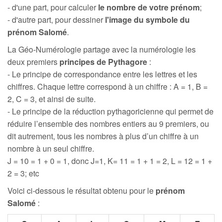
- d'une part, pour calculer
le nombre de votre prénom
;
- d'autre part, pour dessiner
l'image du symbole du
prénom Salomé
.
La Géo-Numérologie partage avec la numérologie les
deux premiers
principes de Pythagore
:
- Le principe de correspondance entre les lettres et les
chiffres. Chaque lettre correspond à un chiffre : A = 1, B =
2, C = 3, et ainsi de suite.
- Le principe de la réduction pythagoricienne qui permet de
réduire l’ensemble des nombres entiers au 9 premiers, ou
dit autrement, tous les nombres à plus d’un chiffre à un
nombre à un seul chiffre.
J = 10 = 1 + 0 = 1, donc J=1, K= 11 = 1 + 1 = 2, L = 12 = 1 +
2 = 3; etc
Voici ci-dessous le résultat obtenu pour le
prénom
Salomé
: