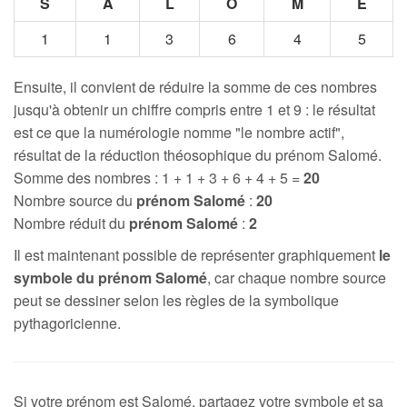
S
A
L
O
M
E
1
1
3
6
4
5
Ensuite, il convient de réduire la somme de ces nombres
jusqu'à obtenir un chiffre compris entre 1 et 9 : le résultat
est ce que la numérologie nomme "le nombre actif",
résultat de la réduction théosophique du prénom Salomé.
Somme des nombres : 1 + 1 + 3 + 6 + 4 + 5 =
20
Nombre source du
prénom Salomé
:
20
Nombre réduit du
prénom Salomé
:
2
Il est maintenant possible de représenter graphiquement
le
symbole du prénom Salomé
, car chaque nombre source
peut se dessiner selon les règles de la symbolique
pythagoricienne.
Si votre prénom est Salomé, partagez votre symbole et sa