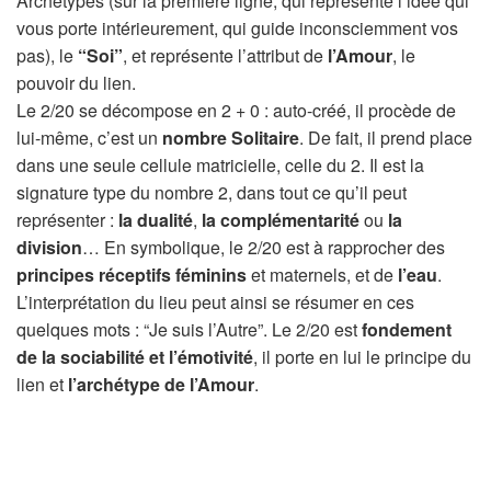
Archétypes (sur la première ligne, qui représente l’idée qui
vous porte intérieurement, qui guide inconsciemment vos
pas), le
“Soi”
, et représente l’attribut de
l’Amour
, le
pouvoir du lien.
Le 2/20 se décompose en 2 + 0 : auto-créé, il procède de
lui-même, c’est un
nombre Solitaire
. De fait, il prend place
dans une seule cellule matricielle, celle du 2. Il est la
signature type du nombre 2, dans tout ce qu’il peut
représenter :
la dualité
,
la complémentarité
ou
la
division
… En symbolique, le 2/20 est à rapprocher des
principes réceptifs féminins
et maternels, et de
l’eau
.
L’interprétation du lieu peut ainsi se résumer en ces
quelques mots : “Je suis l’Autre”. Le 2/20 est
fondement
de la sociabilité et l’émotivité
, il porte en lui le principe du
lien et
l’archétype de l’Amour
.