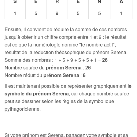
S
E
R
E
N
A
1
5
9
5
5
1
Ensuite, il convient de réduire la somme de ces nombres
jusqu'à obtenir un chiffre compris entre 1 et 9 : le résultat
est ce que la numérologie nomme "le nombre actif",
résultat de la réduction théosophique du prénom Serena.
Somme des nombres : 1 + 5 + 9 + 5 + 5 + 1 =
26
Nombre source du
prénom Serena
:
26
Nombre réduit du
prénom Serena
:
8
Il est maintenant possible de représenter graphiquement
le
symbole du prénom Serena
, car chaque nombre source
peut se dessiner selon les règles de la symbolique
pythagoricienne.
Si votre prénom est Serena, partagez votre symbole et sa