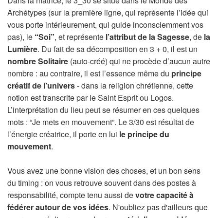
Dans la matrice, le 3_30 se situe dans le Monde des
Archétypes (sur la première ligne, qui représente l’idée qui
vous porte intérieurement, qui guide inconsciemment vos
pas), le
“Soi”
, et représente
l’attribut de la Sagesse
, de
la
Lumière
. Du fait de sa décomposition en 3 + 0, il est un
nombre Solitaire
(auto-créé) qui ne procède d’aucun autre
nombre : au contraire, il est l’essence même du
principe
créatif de l’univers
- dans la religion chrétienne, cette
notion est transcrite par le Saint Esprit ou Logos.
L’interprétation du lieu peut se résumer en ces quelques
mots : “Je mets en mouvement”. Le 3/30 est résultat de
l’énergie créatrice, il porte en lui
le principe du
mouvement
.
Vous avez une bonne vision des choses, et un bon sens
du timing : on vous retrouve souvent dans des postes à
responsabilité, compte tenu aussi de
votre capacité à
fédérer autour de vos idées
. N'oubliez pas d'ailleurs que