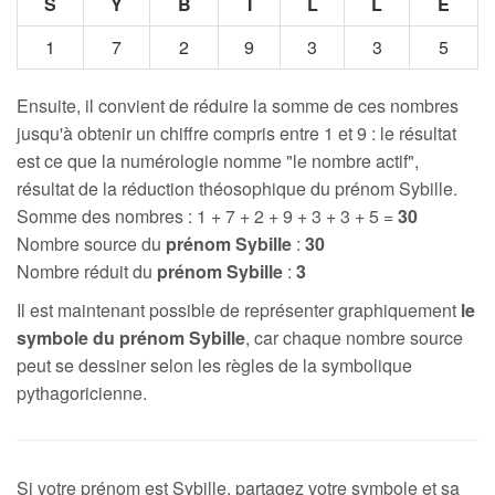
S
Y
B
I
L
L
E
1
7
2
9
3
3
5
Ensuite, il convient de réduire la somme de ces nombres
jusqu'à obtenir un chiffre compris entre 1 et 9 : le résultat
est ce que la numérologie nomme "le nombre actif",
résultat de la réduction théosophique du prénom Sybille.
Somme des nombres : 1 + 7 + 2 + 9 + 3 + 3 + 5 =
30
Nombre source du
prénom Sybille
:
30
Nombre réduit du
prénom Sybille
:
3
Il est maintenant possible de représenter graphiquement
le
symbole du prénom Sybille
, car chaque nombre source
peut se dessiner selon les règles de la symbolique
pythagoricienne.
Si votre prénom est Sybille, partagez votre symbole et sa