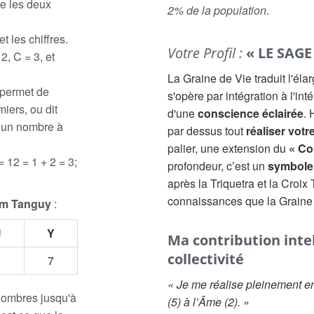
e les deux
2% de la population
.
t les chiffres.
Votre Profil :
« LE SAGE
2, C = 3, et
La Graine de Vie traduit l'él
 permet de
s'opère par intégration à l'inté
iers, ou dit
d'une
conscience éclairée
. 
à un nombre à
par dessus tout
réaliser votr
palier, une extension du
« Co
= 12 = 1 + 2 = 3;
profondeur, c’est un
symbole 
après la Triquetra et la Croix
connaissances que la Graine
om Tanguy
:
U
Y
Ma contribution intell
collectivité
3
7
« Je me réalise pleinement en
 nombres jusqu'à
(5) à l’Âme (2). »