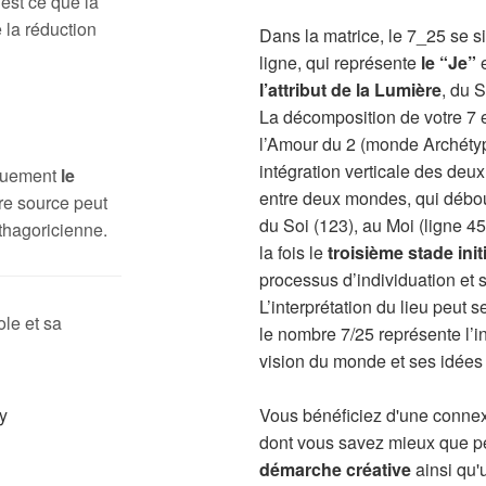
 est ce que la
 la réduction
Dans la matrice, le 7_25 se s
ligne, qui représente
le “Je”
e
l’attribut de la Lumière
, du 
La décomposition de votre 7 en
l’Amour du 2 (monde Archétyp
intégration verticale des deu
iquement
le
entre deux mondes, qui débo
re source peut
du Soi (123), au Moi (ligne 45
thagoricienne.
la fois le
troisième stade init
processus d’individuation et sa
L’interprétation du lieu peut 
le et sa
le nombre 7/25 représente l’in
vision du monde et ses idées 
Vous bénéficiez d'une connexi
dont vous savez mieux que pe
démarche créative
ainsi qu'