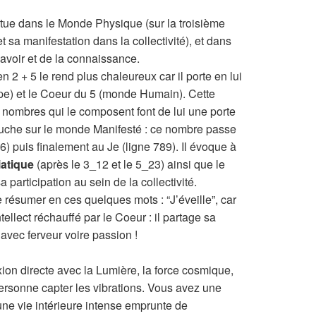
itue dans le Monde Physique (sur la troisième
t sa manifestation dans la collectivité), et dans
Savoir et de la connaissance.
 2 + 5 le rend plus chaleureux car il porte en lui
e) et le Coeur du 5 (monde Humain). Cette
x nombres qui le composent font de lui une porte
uche sur le monde Manifesté : ce nombre passe
6) puis finalement au Je (ligne 789). Il évoque à
iatique
(après le 3_12 et le 5_23) ainsi que le
 participation au sein de la collectivité.
se résumer en ces quelques mots : “J’éveille”, car
tellect réchauffé par le Coeur : il partage sa
avec ferveur voire passion !
on directe avec la Lumière, la force cosmique,
rsonne capter les vibrations. Vous avez une
une vie intérieure intense emprunte de