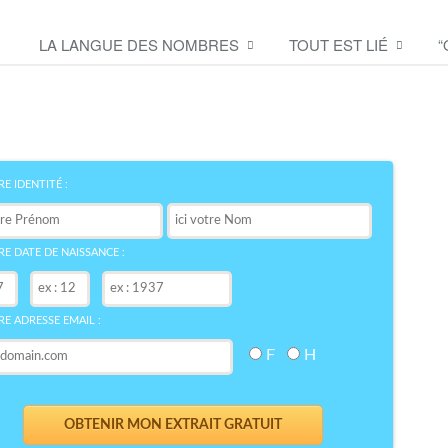
LA LANGUE DES NOMBRES
TOUT EST LIÉ
“
Découvrez le symbole de
votre NOM
bre
E IDENTITÉ :
E DATE DE NAISSANCE :
E ADRESSE EMAIL :
F
H