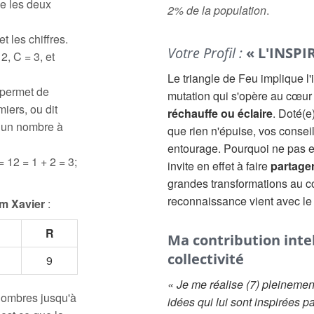
e les deux
2% de la population
.
t les chiffres.
Votre Profil :
« L'INSPI
2, C = 3, et
Le triangle de Feu implique l'
 permet de
mutation qui s'opère au cœur
iers, ou dit
réchauffe ou éclaire
. Doté(e
à un nombre à
que rien n'épuise, vos conseil
entourage. Pourquoi ne pas en
= 12 = 1 + 2 = 3;
invite en effet à faire
partager
grandes transformations au co
reconnaissance vient avec le
m Xavier
:
R
Ma contribution intell
collectivité
9
« Je me réalise (7) pleinemen
 nombres jusqu'à
idées qui lui sont inspirées p