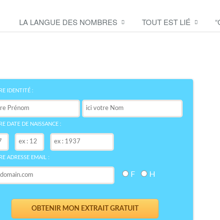
LA LANGUE DES NOMBRES
TOUT EST LIÉ
“
Découvrez le symbole de
votre NOM
bre
E IDENTITÉ :
E DATE DE NAISSANCE :
E ADRESSE EMAIL :
F
H