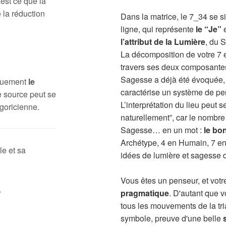
 est ce que la
 la réduction
Dans la matrice, le 7_34 se s
ligne, qui représente
le “Je”
e
l’attribut de la Lumière
, du 
La décomposition de votre 7 
travers ses deux composantes,
Sagesse a déjà été évoquée, e
iquement
le
caractérise un système de pe
 source peut se
L’interprétation du lieu peut
goricienne.
naturellement”, car le nombre 7
Sagesse… en un mot :
le bo
Archétype, 4 en Humain, 7 en U
le et sa
idées de lumière et sagesse du
Vous êtes un penseur, et votr
pragmatique
. D'autant que v
tous les mouvements de la tria
symbole, preuve d'une belle