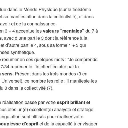
itue dans le Monde Physique (sur la troisième
t sa manifestation dans la collectivité), et dans
Savoir et de la connaissance.
en 3 + 4 accentue les
valeurs “mentales”
du 7 à
 avec d’une part le 3 dont la référence à la
t d’autre part le 4, sous sa forme 1 + 3 qui
nsée synthétique.
 se résumer en ces quelques mots : “Je comprends
/34 représente l’intellect éclairé par la
n sens
. Présent dans les trois mondes (3 en
niversel), ce nombre les relie : il manifeste les
 3 dans la collectivité (7).
e réalisation passe par votre
esprit brillant et
ous êtes un(e) excellent(e) analyste et stratège -
ngulation sont utilisés pour réaliser votre
souplesse d'esprit
et de la capacité à envisager