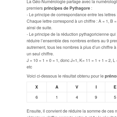
La Géo-Numérologie partage avec la numérologi
premiers
principes de Pythagore
:
- Le principe de correspondance entre les lettres e
Chaque lettre correspond à un chiffre : A = 1, B = 
ainsi de suite.
- Le principe de la réduction pythagoricienne qui
réduire l’ensemble des nombres entiers au 9 prem
autrement, tous les nombres à plus d’un chiffre 
un seul chiffre.
J = 10 = 1 + 0 = 1, donc J=1, K= 11 = 1 + 1 = 2, L 
etc
Voici ci-dessous le résultat obtenu pour le
préno
X
A
V
I
E
6
1
4
9
5
Ensuite, il convient de réduire la somme de ces