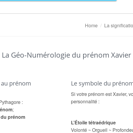
Home
La significat
La Géo-Numérologie du prénom Xavier
é au prénom
Le symbole du prénom
Si votre prénom est Xavier, vo
personnalité :
Pythagore :
prénom
;
e du prénom
L’Étoile tétraédrique
Volonté ~ Orgueil ~ Profonde