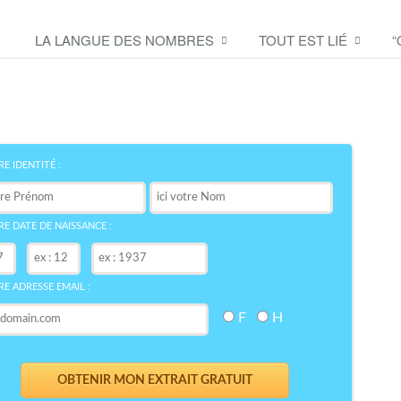
LA LANGUE DES NOMBRES
TOUT EST LIÉ
“
Découvrez le symbole de
votre NOM
bre
E IDENTITÉ :
E DATE DE NAISSANCE :
E ADRESSE EMAIL :
F
H