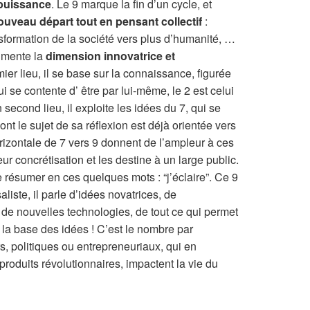
a puissance
. Le 9 marque la fin d’un cycle, et
ouveau départ tout en pensant collectif
:
nsformation de la société vers plus d’humanité, …
gmente la
dimension innovatrice et
ier lieu, il se base sur la connaissance, figurée
ui se contente d’ être par lui-même, le 2 est celui
econd lieu, il exploite les idées du 7, qui se
nt le sujet de sa réflexion est déjà orientée vers
 horizontale de 7 vers 9 donnent de l’ampleur à ces
eur concrétisation et les destine à un large public.
se résumer en ces quelques mots : “j’éclaire”. Ce 9
liste, il parle d’idées novatrices, de
, de nouvelles technologies, de tout ce qui permet
r la base des idées ! C’est le nombre par
, politiques ou entrepreneuriaux, qui en
 produits révolutionnaires, impactent la vie du