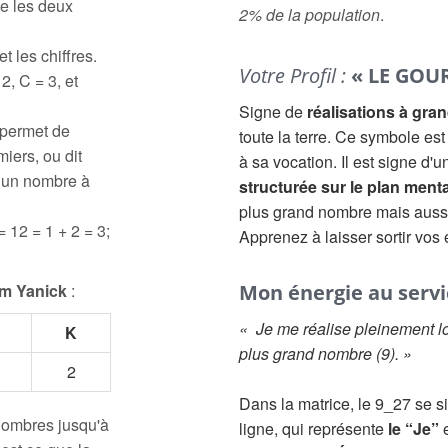
e les deux
2% de la population
.
t les chiffres.
Votre Profil :
« LE GOU
2, C = 3, et
Signe de
réalisations à gra
 permet de
toute la terre. Ce symbole es
iers, ou dit
à sa vocation. Il est signe d
à un nombre à
structurée sur le plan menta
plus grand nombre mais aus
= 12 = 1 + 2 = 3;
Apprenez à laisser sortir vos
m Yanick
:
Mon énergie au servic
« Je me réalise pleinement lo
K
plus grand nombre (9). »
2
Dans la matrice, le 9_27 se s
 nombres jusqu'à
ligne, qui représente
le “Je”
e