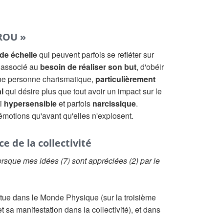
ROU »
nde échelle
qui peuvent parfois se refléter sur
t associé au
besoin de réaliser son but
, d'obéir
'une personne charismatique,
particulièrement
l
qui désire plus que tout avoir un impact sur le
si
hypersensible
et parfois
narcissique
.
 émotions qu'avant qu'elles n'explosent.
e de la collectivité
rsque mes idées (7) sont appréciées (2) par le
itue dans le Monde Physique (sur la troisième
t sa manifestation dans la collectivité), et dans