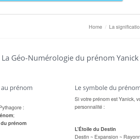
Home
La significat
La Géo-Numérologie du prénom Yanick
é au prénom
Le symbole du prénom
Si votre prénom est Yanick, v
personnalité :
Pythagore :
prénom
;
e du prénom
L’Étoile du Destin
Destin ~ Expansion ~ Rayon