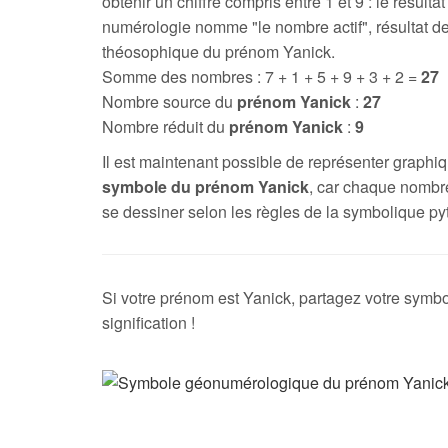
obtenir un chiffre compris entre 1 et 9 : le résultat
numérologie nomme "le nombre actif", résultat de
théosophique du prénom Yanick.
Somme des nombres : 7 + 1 + 5 + 9 + 3 + 2 =
27
Nombre source du
prénom Yanick
:
27
Nombre réduit du
prénom Yanick
:
9
Il est maintenant possible de représenter graph
symbole du prénom Yanick
, car chaque nombr
se dessiner selon les règles de la symbolique py
Si votre prénom est Yanick, partagez votre symbo
signification !