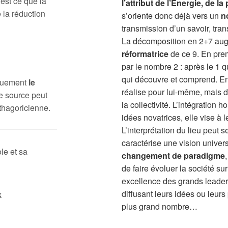
 est ce que la
l’attribut de l’Énergie, de l
 la réduction
s’oriente donc déjà vers un
n
transmission d’un savoir, tra
La décomposition en 2+7 au
réformatrice
de ce 9. En prem
par le nombre 2 : après le 1 q
qui découvre et comprend. En s
iquement
le
réalise pour lui-même, mais do
e source peut
la collectivité. L’intégration
thagoricienne.
idées novatrices, elle vise à l
L’interprétation du lieu peut 
caractérise une vision universa
le et sa
changement de paradigme
de faire évoluer la société su
excellence des grands leaders
diffusant leurs idées ou leurs
plus grand nombre…