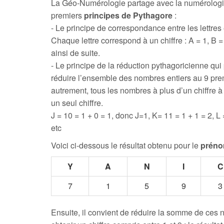
La Géo-Numérologie partage avec la numérologi
premiers
principes de Pythagore
:
- Le principe de correspondance entre les lettres e
Chaque lettre correspond à un chiffre : A = 1, B = 
ainsi de suite.
- Le principe de la réduction pythagoricienne qui
réduire l’ensemble des nombres entiers au 9 prem
autrement, tous les nombres à plus d’un chiffre 
un seul chiffre.
J = 10 = 1 + 0 = 1, donc J=1, K= 11 = 1 + 1 = 2, L 
etc
Voici ci-dessous le résultat obtenu pour le
préno
Y
A
N
I
C
7
1
5
9
3
Ensuite, il convient de réduire la somme de ces