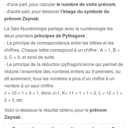
- d'une part, pour calculer
le nombre de votre prénom
;
- d'autre part, pour dessiner
l'image du symbole du
prénom Zaynab
.
La Géo-Numérologie partage avec la numérologie les
deux premiers
principes de Pythagore
:
- Le principe de correspondance entre les lettres et les
chiffres. Chaque lettre correspond à un chiffre : A = 1, B =
2, C = 3, et ainsi de suite.
- Le principe de la réduction pythagoricienne qui permet de
réduire l’ensemble des nombres entiers au 9 premiers, ou
dit autrement, tous les nombres à plus d’un chiffre à un
nombre à un seul chiffre.
J = 10 = 1 + 0 = 1, donc J=1, K= 11 = 1 + 1 = 2, L = 12 = 1 +
2 = 3; etc
Voici ci-dessous le résultat obtenu pour le
prénom
Zaynab
: