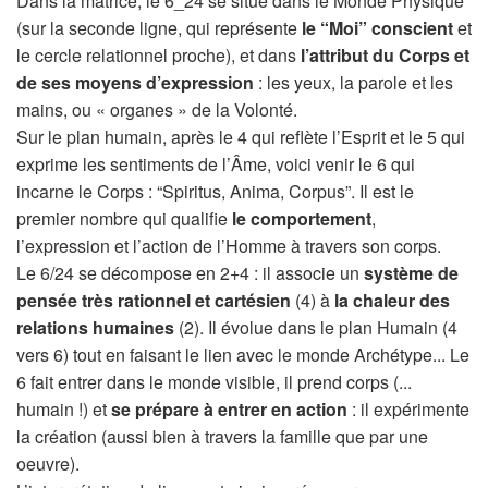
Dans la matrice, le 6_24 se situe dans le Monde Physique
(sur la seconde ligne, qui représente
le “Moi” conscient
et
le cercle relationnel proche), et dans
l’attribut du Corps et
de ses moyens d’expression
: les yeux, la parole et les
mains, ou « organes » de la Volonté.
Sur le plan humain, après le 4 qui reflète l’Esprit et le 5 qui
exprime les sentiments de l’Âme, voici venir le 6 qui
incarne le Corps : “Spiritus, Anima, Corpus”. Il est le
premier nombre qui qualifie
le comportement
,
l’expression et l’action de l’Homme à travers son corps.
Le 6/24 se décompose en 2+4 : il associe un
système de
pensée très rationnel et cartésien
(4) à
la chaleur des
relations humaines
(2). Il évolue dans le plan Humain (4
vers 6) tout en faisant le lien avec le monde Archétype... Le
6 fait entrer dans le monde visible, il prend corps (...
humain !) et
se prépare à entrer en action
: il expérimente
la création (aussi bien à travers la famille que par une
oeuvre).