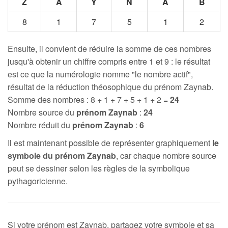
Z
A
Y
N
A
B
8
1
7
5
1
2
Ensuite, il convient de réduire la somme de ces nombres
jusqu'à obtenir un chiffre compris entre 1 et 9 : le résultat
est ce que la numérologie nomme "le nombre actif",
résultat de la réduction théosophique du prénom Zaynab.
Somme des nombres : 8 + 1 + 7 + 5 + 1 + 2 =
24
Nombre source du
prénom Zaynab
:
24
Nombre réduit du
prénom Zaynab
:
6
Il est maintenant possible de représenter graphiquement
le
symbole du prénom Zaynab
, car chaque nombre source
peut se dessiner selon les règles de la symbolique
pythagoricienne.
Si votre prénom est Zaynab, partagez votre symbole et sa