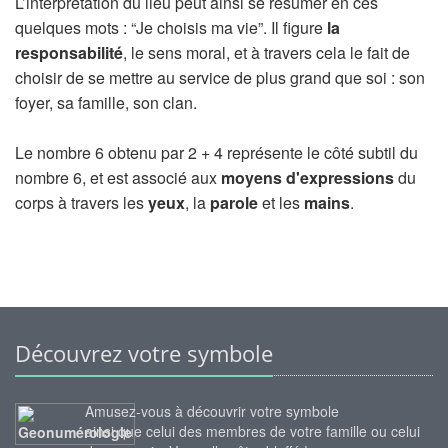
L’interprétation du lieu peut ainsi se résumer en ces
quelques mots : “Je choisis ma vie”. Il figure
la
responsabilité
, le sens moral, et à travers cela le fait de
choisir de se mettre au service de plus grand que soi : son
foyer, sa famille, son clan.
Le nombre 6 obtenu par 2 + 4 représente le côté subtil du
nombre 6, et est associé aux
moyens d'expressions
du
corps à travers les
yeux
, la
parole
et les
mains
.
Découvrez votre symbole
Amusez-vous à découvrir votre symbole
ainsi que celui des membres de votre famille ou celui