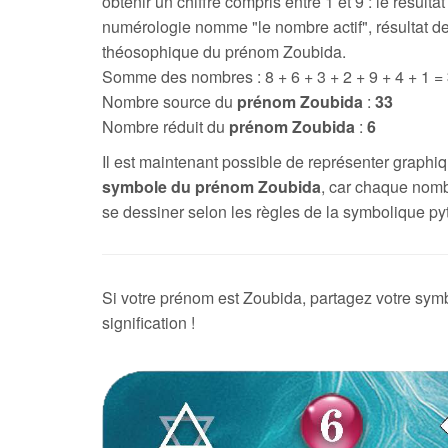
obtenir un chiffre compris entre 1 et 9 : le résultat
numérologie nomme "le nombre actif", résultat de
théosophique du prénom Zoubida.
Somme des nombres : 8 + 6 + 3 + 2 + 9 + 4 + 1 =
Nombre source du
prénom Zoubida
:
33
Nombre réduit du
prénom Zoubida
:
6
Il est maintenant possible de représenter graph
symbole du prénom Zoubida
, car chaque nom
se dessiner selon les règles de la symbolique py
Si votre prénom est Zoubida, partagez votre sym
signification !