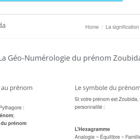
da
Home
La significatio
La Géo-Numérologie du prénom Zoubid
é au prénom
Le symbole du préno
Si votre prénom est Zoubida, 
personnalité :
Pythagore :
prénom
;
e du prénom
L’Hexagramme
Analogie ~ Équilibre ~ Famill