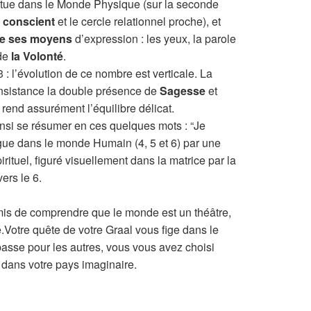
situe dans le Monde Physique (sur la seconde
” conscient
et le cercle relationnel proche), et
 de ses moyens
d’expression : les yeux, la parole
 de
la Volonté
.
 l’évolution de ce nombre est verticale. La
insistance la double présence de
Sagesse
et
 rend assurément l’équilibre délicat.
ainsi se résumer en ces quelques mots : “Je
ngue dans le monde Humain (4, 5 et 6) par une
ituel, figuré visuellement dans la matrice par la
ers le 6.
rmis de comprendre que le monde est un théâtre,
e.Votre quête de votre Graal vous fige dans le
passe pour les autres, vous vous avez choisi
dans votre pays imaginaire.