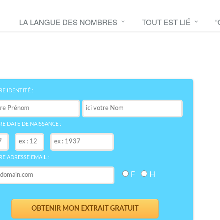
LA LANGUE DES NOMBRES
TOUT EST LIÉ
“
Découvrez le symbole de
votre NOM
bre
E IDENTITÉ :
E DATE DE NAISSANCE :
E ADRESSE EMAIL :
F
H