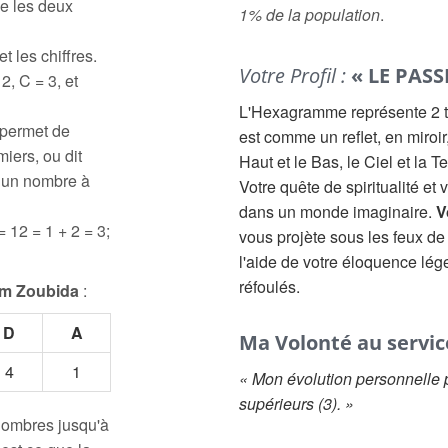
e les deux
1% de la population
.
t les chiffres.
Votre Profil :
« LE PAS
2, C = 3, et
L'Hexagramme représente 2 t
 permet de
est comme un reflet, en miroir, 
iers, ou dit
Haut et le Bas, le Ciel et la T
à un nombre à
Votre quête de spiritualité et 
dans un monde imaginaire.
V
= 12 = 1 + 2 = 3;
vous projète sous les feux de
l'aide de votre éloquence lége
réfoulés.
m Zoubida
:
D
A
Ma Volonté au servic
4
1
« Mon évolution personnelle p
supérieurs (3). »
 nombres jusqu'à