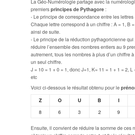
La Géo-Numérologie partage avec la numérologi
premiers
principes de Pythagore
:
- Le principe de correspondance entre les lettres e
Chaque lettre correspond à un chiffre : A = 1, B = 
ainsi de suite.
- Le principe de la réduction pythagoricienne qui
réduire l’ensemble des nombres entiers au 9 prem
autrement, tous les nombres à plus d’un chiffre 
un seul chiffre.
J = 10 = 1 + 0 = 1, donc J=1, K= 11 = 1 + 1 = 2, L 
etc
Voici ci-dessous le résultat obtenu pour le
préno
Z
O
U
B
I
8
6
3
2
9
Ensuite, il convient de réduire la somme de ces