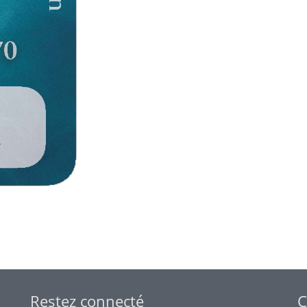
Restez connecté
C