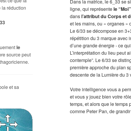
 est ce que la
Dans la matrice, le 6_33 se 
 la réduction
ligne, qui représente
le “Moi
dans
l’attribut du Corps et
33
et les mains, ou « organes »
Le 6/33 se décompose en 3+3 :
répétition du 3 marque avec 
d’une grande énergie - ce qui
iquement
le
L’interprétation du lieu peut 
bre source peut
contemple”. Le 6/33 se disti
thagoricienne.
première approche du plan spir
descente de la Lumière du 3 v
bole et sa
Votre intelligence vous a pe
et vous y jouez bien votre rôl
temps, et alors que le temps 
comme Peter Pan, de grandir 