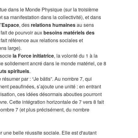
itue dans le Monde Physique (sur la troisième
t sa manifestation dans la collectivité), et dans
 l’Espace
, des
relations humaines
au sens
fait de pourvoir aux
besoins matériels des
 fait référence aux relations sociales et
ens large).
ssocie
la Force initiatrice
, la volonté du 1 à la
que solidement ancré dans le monde matériel, ce 8
uts spirituels
.
se résumer par : “Je bâtis”. Au nombre 7, qui
nt peaufinées, s’ajoute une unité : en entrant
isation, ces idées désormais abouties pourront
e. Cette intégration horizontale de 7 vers 8 fait
 nombre 7 (et plus précisément, du nombre
 une belle réussite sociale. Elle est d'autant