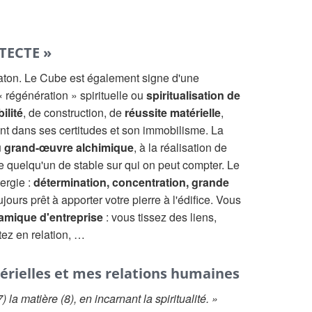
TECTE »
aton. Le Cube est également signe d'une
 régénération » spirituelle ou
spiritualisation de
bilité
, de construction, de
réussite matérielle
,
t dans ses certitudes et son immobilisme. La
u
grand-œuvre alchimique
, à la réalisation de
quelqu'un de stable sur qui on peut compter. Le
ergie :
détermination, concentration, grande
jours prêt à apporter votre pierre à l'édifice. Vous
amique d'entreprise
: vous tissez des liens,
tez en relation, …
érielles et mes relations humaines
7) la matière (8), en incarnant la spiritualité. »