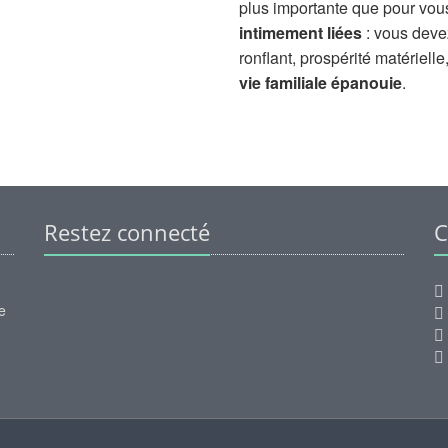
plus importante que pour vou
intimement liées
: vous devez 
ronflant, prospérité matérielle
vie familiale épanouie
.
Restez connecté
C
e