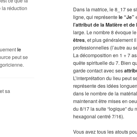
 est ce que la
 la réduction
Dans la matrice, le 8_17 se s
ligne, qui représente
le “Je”
e
l’attribut de la Matière et de
large. Le nombre 8 évoque le 
êtres
, et plus généralement il
professionnelles (l’autre au s
iquement
le
La décomposition en 1 + 7 a
ource peut se
quête spirituelle du 7. Bien 
goricienne.
garde contact avec ses
attrib
L’interprétation du lieu peut 
représente des idées longueme
et sa
dans le nombre de la matérial
maintenant être mises en oeuvr
du 8/17 la suite “logique” du
hexagonal centré 7/16).
Vous avez tous les atouts pour