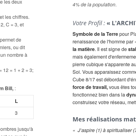
e les deux
4% de la population
.
t les chiffres.
Votre Profil :
« L'ARCHI
2, C = 3, et
Symbole de la Terre
pour Pl
 permet de
renaissance de l'homme par «
iers, ou dit
la matière
. Il est signe de
sta
à un nombre à
mais également d'enfermemen
pierre cubique s'apparente a
= 12 = 1 + 2 = 3;
Soi. Vous apparaissez comme 
Cube 8/17 est débordant d'én
force de travail,
vous êtes tou
m Bill,
:
fonctionnez bien dans la
dyn
L
construisez votre réseau, met
3
Mes réalisations mat
 nombres jusqu'à
« J’aspire (1) à spiritualiser (