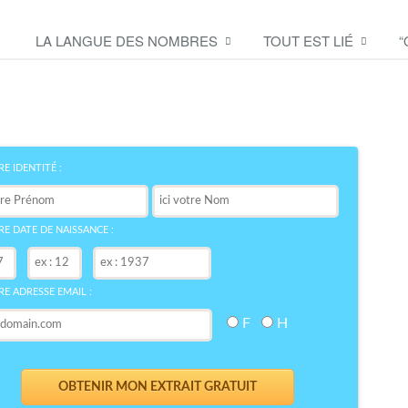
LA LANGUE DES NOMBRES
TOUT EST LIÉ
“
Découvrez le symbole de
votre NOM
bre
E IDENTITÉ :
E DATE DE NAISSANCE :
E ADRESSE EMAIL :
F
H