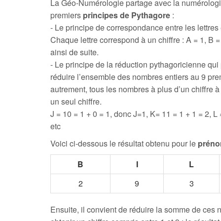
La Géo-Numérologie partage avec la numérologi
premiers
principes de Pythagore
:
- Le principe de correspondance entre les lettres e
Chaque lettre correspond à un chiffre : A = 1, B = 
ainsi de suite.
- Le principe de la réduction pythagoricienne qui
réduire l’ensemble des nombres entiers au 9 prem
autrement, tous les nombres à plus d’un chiffre 
un seul chiffre.
J = 10 = 1 + 0 = 1, donc J=1, K= 11 = 1 + 1 = 2, L 
etc
Voici ci-dessous le résultat obtenu pour le
préno
B
I
L
2
9
3
Ensuite, il convient de réduire la somme de ces