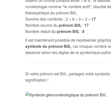
obtenir un chiffre compris entre 1 et 9 : le résultat
numérologie nomme "le nombre actif", résultat de
théosophique du prénom Bill,.
Somme des nombres : 2 + 9 + 3 + 3 =
17
Nombre source du
prénom Bill,
:
17
Nombre réduit du
prénom Bill,
:
8
Il est maintenant possible de représenter graph
symbole du prénom Bill,
, car chaque nombre s
dessiner selon les règles de la symbolique pytha
Si votre prénom est Bill,, partagez votre symbole 
signification !