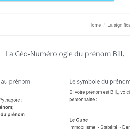
Home
La signifi
La Géo-Numérologie du prénom Bill,
é au prénom
Le symbole du prénom 
Si votre prénom est Bill,, voi
personnalité :
Pythagore :
prénom
;
e du prénom
Le Cube
Immobilisme ~ Stabilité ~ Den