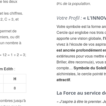
e les deux
9% de la population
.
t les chiffres.
Votre Profil :
« L'INNO
2, C = 3, et
Votre symbole est la forme a
 permet de
Cercle qui englobe nos trois c
iers, ou dit
apporte une vision globale,
l'
à un nombre à
vivez à l'écoute de vos aspir
est ancrée profondément e
= 12 = 1 + 2 = 3;
extérieures pour vous mettre
Briller, être reconnu(e), vous
compte…
Symbole du Soleil
m Edith
:
alchimistes, le cercle pointé 
H
attractif
.
8
La Force au service d
 nombres jusqu'à
« J’aspire à être le premier. 