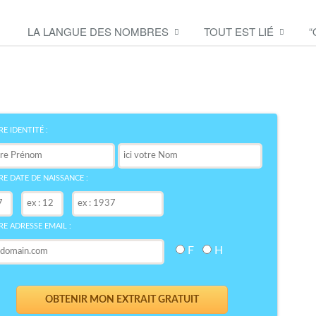
LA LANGUE DES NOMBRES
TOUT EST LIÉ
“
Découvrez le symbole de
votre NOM
bre
E IDENTITÉ :
E DATE DE NAISSANCE :
E ADRESSE EMAIL :
F
H