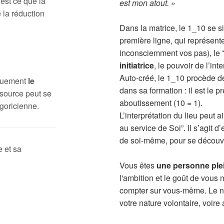
 est ce que la
est mon atout. »
 la réduction
Dans la matrice, le 1_10 se s
première ligne, qui représente
inconsciemment vos pas), le
initiatrice
, le pouvoir de l’inte
Auto-créé, le 1_10 procède d
iquement
le
dans sa formation : il est le pr
source peut se
aboutissement (10 = 1).
goricienne.
L’interprétation du lieu peut
au service de Soi”. Il s’agit 
de soi-même, pour se découvr
e et sa
Vous êtes
une personne ple
l'ambition et le goût de vous
compter sur vous-même. Le no
votre nature volontaire, voire 