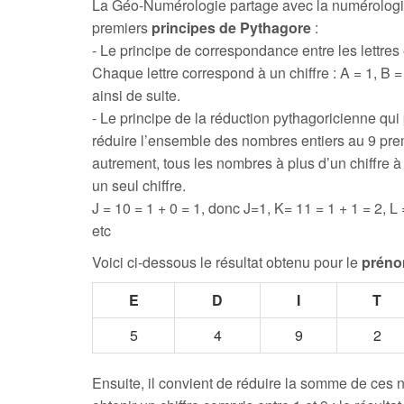
La Géo-Numérologie partage avec la numérologi
premiers
principes de Pythagore
:
- Le principe de correspondance entre les lettres e
Chaque lettre correspond à un chiffre : A = 1, B = 
ainsi de suite.
- Le principe de la réduction pythagoricienne qui
réduire l’ensemble des nombres entiers au 9 prem
autrement, tous les nombres à plus d’un chiffre 
un seul chiffre.
J = 10 = 1 + 0 = 1, donc J=1, K= 11 = 1 + 1 = 2, L 
etc
Voici ci-dessous le résultat obtenu pour le
préno
E
D
I
T
5
4
9
2
Ensuite, il convient de réduire la somme de ces