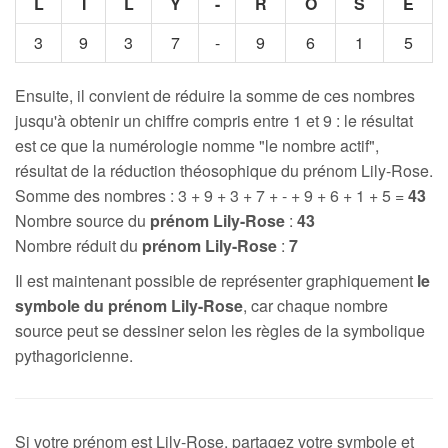
L
I
L
Y
-
R
O
S
E
3
9
3
7
-
9
6
1
5
Ensuite, il convient de réduire la somme de ces nombres
jusqu'à obtenir un chiffre compris entre 1 et 9 : le résultat
est ce que la numérologie nomme "le nombre actif",
résultat de la réduction théosophique du prénom Lily-Rose.
Somme des nombres : 3 + 9 + 3 + 7 + - + 9 + 6 + 1 + 5 =
43
Nombre source du
prénom Lily-Rose
:
43
Nombre réduit du
prénom Lily-Rose
:
7
Il est maintenant possible de représenter graphiquement
le
symbole du prénom Lily-Rose
, car chaque nombre
source peut se dessiner selon les règles de la symbolique
pythagoricienne.
Si votre prénom est Lily-Rose, partagez votre symbole et