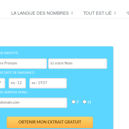
LA LANGUE DES NOMBRES
TOUT EST LIÉ
“
Découvrez le symbole de
votre NOM
bre
E IDENTITÉ :
E DATE DE NAISSANCE :
E ADRESSE EMAIL :
F
H