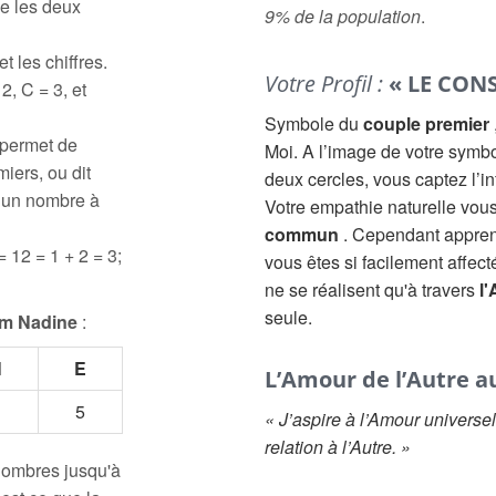
e les deux
9% de la population
.
t les chiffres.
Votre Profil :
« LE CONS
2, C = 3, et
Symbole du
couple premier
 permet de
Moi. A l’image de votre symbol
iers, ou dit
deux cercles, vous captez l’i
à un nombre à
Votre empathie naturelle vou
commun
. Cependant appren
= 12 = 1 + 2 = 3;
vous êtes si facilement affect
ne se réalisent qu'à travers
l
seule.
m Nadine
:
N
E
L’Amour de l’Autre au
5
« J’aspire à l’Amour universe
relation à l’Autre. »
 nombres jusqu'à