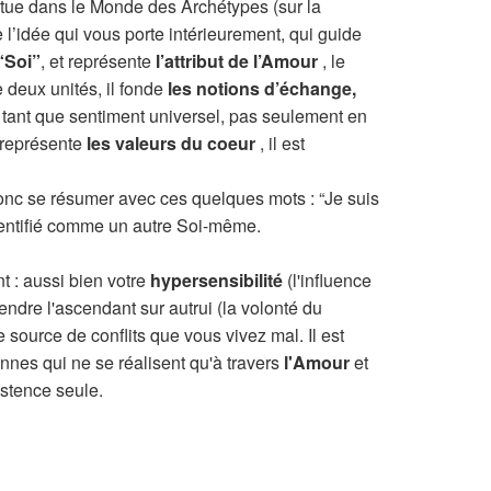
itue dans le Monde des Archétypes (sur la
 l’idée qui vous porte intérieurement, qui guide
“Soi”
, et représente
l’attribut de l’Amour
, le
 deux unités, il fonde
les notions d’échange,
 tant que sentiment universel, pas seulement en
 représente
les valeurs du coeur
, il est
 donc se résumer avec ces quelques mots : “Je suis
 identifié comme un autre Soi-même.
t : aussi bien votre
hypersensibilité
(l'influence
endre l'ascendant sur autrui (la volonté du
 source de conflits que vous vivez mal. Il est
nes qui ne se réalisent qu'à travers
l'Amour
et
stence seule.