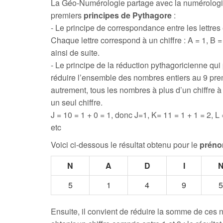
La Géo-Numérologie partage avec la numérologi
premiers
principes de Pythagore
:
- Le principe de correspondance entre les lettres e
Chaque lettre correspond à un chiffre : A = 1, B = 
ainsi de suite.
- Le principe de la réduction pythagoricienne qui
réduire l’ensemble des nombres entiers au 9 prem
autrement, tous les nombres à plus d’un chiffre 
un seul chiffre.
J = 10 = 1 + 0 = 1, donc J=1, K= 11 = 1 + 1 = 2, L 
etc
Voici ci-dessous le résultat obtenu pour le
préno
N
A
D
I
5
1
4
9
5
Ensuite, il convient de réduire la somme de ces