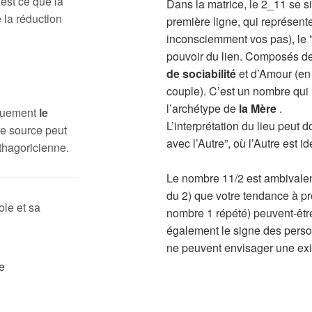
 est ce que la
Dans la matrice, le 2_11 se s
 la réduction
première ligne, qui représente
inconsciemment vos pas), le
pouvoir du lien. Composés de
de sociabilité
et d’Amour (en
couple). C’est un nombre qui
l’archétype de
la Mère
.
iquement
le
L’interprétation du lieu peut
e source peut
avec l’Autre”, où l’Autre est
thagoricienne.
Le nombre 11/2 est ambivalen
du 2) que votre tendance à pr
ole et sa
nombre 1 répété) peuvent-être
également le signe des person
ne peuvent envisager une exi