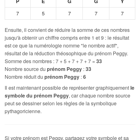
P
E
G
G
Y
7
5
7
7
7
Ensuite, il convient de réduire la somme de ces nombres
jusqu'à obtenir un chiffre compris entre 1 et 9 : le résultat
est ce que la numérologie nomme "le nombre actif",
résultat de la réduction théosophique du prénom Peggy.
Somme des nombres : 7 + 5 + 7 + 7 + 7 =
33
Nombre source du
prénom Peggy
:
33
Nombre réduit du
prénom Peggy
:
6
Il est maintenant possible de représenter graphiquement
le
symbole du prénom Peggy
, car chaque nombre source
peut se dessiner selon les règles de la symbolique
pythagoricienne.
Si votre prénom est Peggy, partagez votre symbole et sa