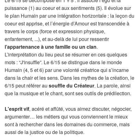
Le 6/15 se décompose en 1 + 5 : il associe l’ego et la
puissance (1) au coeur et aux sentiments (5). Il évolue sur
le plan Humain par une intégration horizontale : la leçon du
coeur est apprise, et l’énergie d’Amour est transcendée à
travers le corps (force et expression physique,
enfantement, ...), et au-delà de lui pour ressentir
l’appartenance à une famille ou un clan
.
L’interprétation du lieu peut se résumer en ces quelques
mots : “J'insuffle”. Le 6/15 se distingue dans le monde
Humain (4, 5 et 6) par une volonté créatrice qui s’incarne
dans la chair et les sens. Dans les mythes de la création, le
6/15 peut référer au
souffle du Créateur
. La parole, ainsi
que la musique et le chant, sont ses outils de prédilection.
L'esprit vif
, acéré et affûté, vous aimez discuter, négocier,
argumenter… les métiers qui vous conviennent le mieux
sont à rechercher dans les domaines du commerce, mais
aussi de la justice ou de la politique.